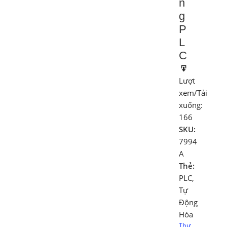
n
g
P
L
C
Lượt
xem/Tải
xuống:
166
SKU:
7994
A
Thẻ:
PLC
,
Tự
Động
Hóa
Thư