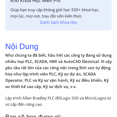
Kho Khóa Học Miễn Phí
Giúp bạn truy cập không giới hạn 500+ khoá học,
mọi lúc, mọi nơi, trau dồi vốn kiến thức.
Danh Sách Khóa Học
Nội Dung
Như chúng ta đã biết, hầu hết các công ty đang sử dụng
nhiều loại PLC, SCADA, HMI và AutoCAD Electrical. Vì vậy
yêu cầu rất lớn của các công việc trong lĩnh vực tự động
hóa như lập trình viên PLC, Kỹ sư dự án, SCADA
Operator, PLC và Kỹ sư vận hành, Kỹ sư điều khiển, Kỹ
sư thiết kế cao cấp, Kỹ sư dịch vụ, v.v.
Lập trình Allen Bradley PLC (RSLogix 500 và MicroLogix) từ
sơ cấp đến nâng cao.
Bạn sẽ học được gì: