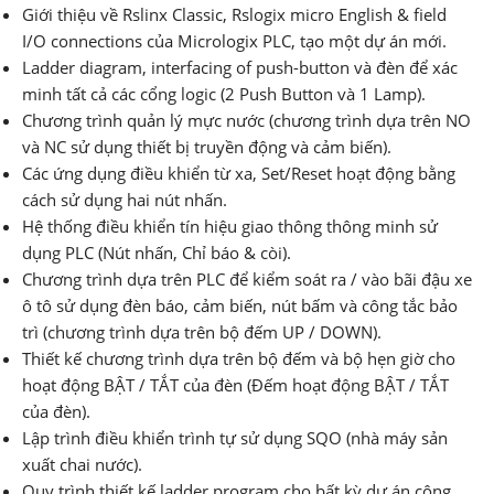
Giới thiệu về Rslinx Classic, Rslogix micro English & field
I/O connections của Micrologix PLC, tạo một dự án mới.
Ladder diagram, interfacing of push-button và đèn để xác
minh tất cả các cổng logic (2 Push Button và 1 Lamp).
Chương trình quản lý mực nước (chương trình dựa trên NO
và NC sử dụng thiết bị truyền động và cảm biến).
Các ứng dụng điều khiển từ xa, Set/Reset hoạt động bằng
cách sử dụng hai nút nhấn.
Hệ thống điều khiển tín hiệu giao thông thông minh sử
dụng PLC (Nút nhấn, Chỉ báo & còi).
Chương trình dựa trên PLC để kiểm soát ra / vào bãi đậu xe
ô tô sử dụng đèn báo, cảm biến, nút bấm và công tắc bảo
trì (chương trình dựa trên bộ đếm UP / DOWN).
Thiết kế chương trình dựa trên bộ đếm và bộ hẹn giờ cho
hoạt động BẬT / TẮT của đèn (Đếm hoạt động BẬT / TẮT
của đèn).
Lập trình điều khiển trình tự sử dụng SQO (nhà máy sản
xuất chai nước).
Quy trình thiết kế ladder program cho bất kỳ dự án công