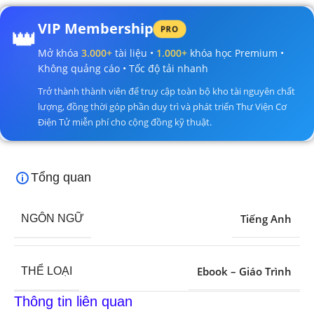
VIP Membership
👑
PRO
Mở khóa
3.000+
tài liệu •
1.000+
khóa học Premium •
Không quảng cáo • Tốc độ tải nhanh
Trở thành thành viên để truy cập toàn bộ kho tài nguyên chất
lượng, đồng thời góp phần duy trì và phát triển Thư Viện Cơ
Điện Tử miễn phí cho cộng đồng kỹ thuật.
Tổng quan
Tiếng Anh
NGÔN NGỮ
Ebook – Giáo Trình
THỂ LOẠI
Thông tin liên quan