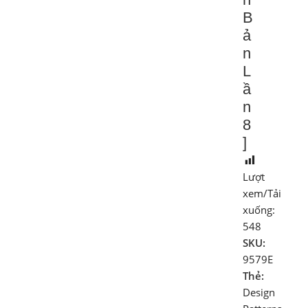
B
ả
n
L
ầ
n
8
]
Lượt
xem/Tải
xuống:
548
SKU:
9579E
Thẻ:
Design