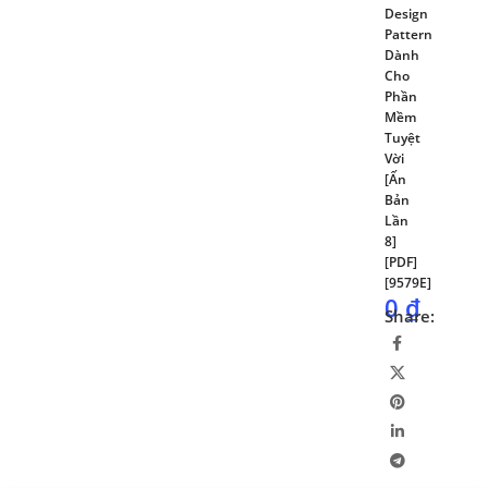
Design
Pattern
Dành
Cho
Phần
Mềm
Tuyệt
Vời
[Ấn
Bản
Lần
8]
[PDF]
[9579E]
0
₫
Share: