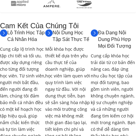
II. NỘI DUNG ĐƯỢC HỌC
(LEARNING OUTCOMES &
Cam Kết Của Chúng Tôi​
SCHEDULE):
Lộ Trình Học Tập
Nội Dung Học
Đa Dạng Nội
Cá Nhân Hóa
Tập Sát Thực Tế
Dung Phù Hợp
Khóa học được thiết kế với thời lượng
60 giờ
, bao gồm lý
Mọi Đối Tượng
thuyết, bài tập, thực hành trên kit phát triển/phần mềm
Cung cấp lộ trình học
Mỗi khóa học được
mô phỏng và các dự án thực tế. Dưới đây là nội dung chi
tập chi tiết và tối ưu,
thiết kế dựa trên yêu
Cung cấp khóa học
được xây dựng riêng
cầu thực tế của
trải dài từ cơ bản đến
tiết và thời gian học dự kiến cho từng phần:
cho từng đối tượng
doanh nghiệp, giúp
nâng cao, đáp ứng
học viên. Từ sinh viên,
học viên làm quen với
nhu cầu học tập của
Phần 1: Tổng Quan về Cơ Điện Tử và
người mới bắt đầu,
quy trình làm việc
mọi đối tượng, bao
Vi Điều Khiển STM32 (6 giờ)
đến người đang đi
ngay từ đầu. Với nội
gồm sinh viên, người
làm, chúng tôi đảm
dung thực tiễn, bạn
không chuyên ngành,
1.1. Giới Thiệu về Cơ Điện Tử và Ứng Dụng
(2
bảo mỗi cá nhân đều
sẽ sẵn sàng hòa nhập
kỹ sư chuyên nghiệp
giờ)
có một kế hoạch học
vào môi trường công
và cả những người
tập hiệu quả, giúp
việc mà không mất
đang tìm kiếm cơ hội
Khái niệm, đặc điểm và vai trò của cơ điện tử.
nắm chắc kiến thức
thời gian đào tạo lại,
mới trong ngành. Bạn
và tự tin làm việc
tiết kiệm chi phí và
có thể dễ dàng tìm
Các lĩnh vực ứng dụng của cơ điện tử (robotics, tự động
đúng chuyên ngành
tăng cơ hội thăng
thấy khóa học phù