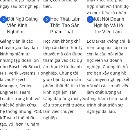
hóa, ô tô, y sinh, hàng không vũ trụ…).
ngay sau tốt nghiệp.
tiến.
hợp nhất với trình độ
và mục tiêu cá nhân.
Xu hướng phát triển của cơ điện tử trong thời đại công
Đội Ngũ Giảng
Học Thật, Làm
Kết Nối Doanh
nghiệp 4.0.
Viên Kinh
Thật, Tạo Sản
Nghiệp Và Hỗ
Nghiệm
Phẩm Thật
Trợ Việc Làm
1.2. Tổng Quan về Vi Điều Khiển
Giảng viên là các
Học viên không chỉ
EdMarket không chỉ là
STM32F103C8T6
(2 giờ)
chuyên gia dày dạn
tiếp cận kiến thức lý
nền tảng học tập mà
kinh nghiệm từ
thuyết mà còn được
còn là cầu nối giữa
Giới thiệu về dòng vi điều khiển STM32 và kiến trúc ARM
những tập đoàn lớn
tham gia vào các dự
học viên và doanh
Cortex-M3.
như Bosch, VinSmart,
án thực tế từ doanh
nghiệp. Chúng tôi hỗ
FPT, Verik Systems. Họ
nghiệp. Chúng tôi
trợ bạn xây dựng hồ
Đặc điểm kỹ thuật của STM32F103C8T6 (bộ nhớ, tốc độ,
là các Project
giúp bạn tạo ra sản
sơ chuyên nghiệp, kết
ngoại vi…).
Manager, Senior
phẩm thật để tích lũy
nối với các cơ hội việc
Engineer, Team
kinh nghiệm, sẵn
làm chất lượng và
Sơ đồ chân và chức năng các chân của STM32F103C8T6.
Leader trong lĩnh vực
sàng đáp ứng mọi yêu
đồng hành trên hành
thiết kế phần cứng,
cầu trong môi trường
trình phát triển sự
Ứng dụng của STM32F103C8T6 trong các hệ thống cơ điện
hệ thống nhúng, PCB,
làm việc chuyên
nghiệp dài lâu.
IoT và trí tuệ nhân
nghiệp.
tử.
tạo. Với hơn 10 năm