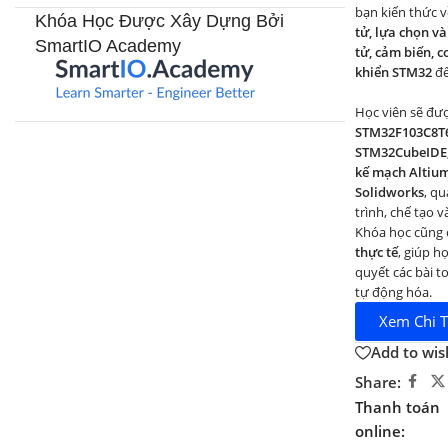
bạn kiến thức 
Khóa Học Được Xây Dựng Bởi
tử, lựa chọn và
SmartIO Academy​
tử, cảm biến, c
khiển STM32
để
Học viên sẽ đư
STM32F103C8T6 
STM32CubeIDE,
kế mạch Altium 
Solidworks
, qu
trình, chế tạo 
Khóa học cũng 
thực tế
, giúp h
quyết các bài t
tự động hóa.
Xem Chi T
Add to wish
Share:
Thanh toán
online: