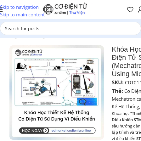
Skip to navigation
Skip to main content
Trang chủ
/
Chương Trình Đào Tạo
/
Cơ Điện Tử
Khóa Học
Điện Tử 
(Mechatr
Using Mic
SKU:
CDT01
Thẻ:
Cơ Điệ
Mechatronics
Kế Hệ Thống
,
Khóa học
“Thiế
Điều Khiển ST
sâu
hướng dẫn 
lập trình và tr
vi điều khiển
ST