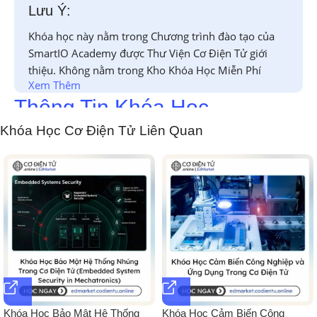
Lưu Ý:
Khóa học này nằm trong Chương trình đào tạo của
SmartIO Academy được Thư Viện Cơ Điện Tử giới
thiệu. Không nằm trong Kho Khóa Học Miễn Phí
Xem Thêm
Thông Tin Khóa Học
Khóa Học Cơ Điện Tử Liên Quan
Chào mừng bạn đến với khóa học
“Thiết Kế Hệ Thống Cơ
Điện Tử Sử Dụng Vi Điều Khiển STM32”
! Khóa học này
được thiết kế để cung cấp cho bạn kiến thức chuyên sâu và
kỹ năng thực hành trong việc
thiết kế, xây dựng và lập
trình
các hệ thống cơ điện tử sử dụng vi điều khiển
STM32
,
giúp bạn tự tin phát triển các sản phẩm và giải pháp cơ
điện tử tiên tiến. Chúng ta sẽ tập trung vào
vi điều khiển
STM32F103C8T6 (Blue Pill)
, một dòng chip phổ biến,
mạnh mẽ và có giá thành hợp lý.
I. NỘI DUNG CHÍNH (MAIN
Khóa Học Bảo Mật Hệ Thống
Khóa Học Cảm Biến Công