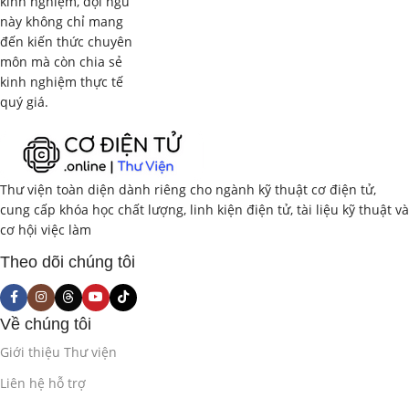
kinh nghiệm, đội ngũ
1.3. Quy Trình Thiết Kế Hệ Thống Cơ Điện Tử
(2
này không chỉ mang
giờ)
đến kiến thức chuyên
môn mà còn chia sẻ
Các bước trong quy trình thiết kế hệ thống cơ điện tử.
kinh nghiệm thực tế
quý giá.
Mô hình V-Model trong thiết kế cơ điện tử.
Phân tích yêu cầu và thiết kế ý tưởng.
Thiết kế sơ bộ và thiết kế chi tiết.
Thư viện toàn diện dành riêng cho ngành kỹ thuật cơ điện tử,
cung cấp khóa học chất lượng, linh kiện điện tử, tài liệu kỹ thuật và
Phần 2: Thiết Kế Cơ Khí cho Hệ Thống
cơ hội việc làm
Cơ Điện Tử với Solidworks (10 giờ)
Theo dõi chúng tôi
2.1. Nguyên Tắc Thiết Kế Cơ Khí cho Cơ Điện
Tử
(2 giờ)
Về chúng tôi
Giới thiệu Thư viện
Yêu cầu về độ chính xác, độ cứng vững, độ bền, khối
Liên hệ hỗ trợ
lượng.