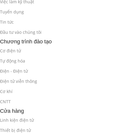
Việc làm kỹ thuật
Lựa chọn vật liệu phù hợp.
Tuyển dụng
Tính toán và thiết kế các cơ cấu truyền động (đai, bánh
Tin tức
răng, trục vít…).
Đầu tư vào chúng tôi
Thiết kế các khớp nối, ổ trục, cơ cấu dẫn hướng.
Chương trình đào tạo
Cơ điện tử
2.2. Thiết Kế Cơ Cấu Chấp Hành
(2 giờ)
Tự động hóa
Lựa chọn và tính toán động cơ (động cơ DC, động cơ bước,
Điện - Điện tử
động cơ servo).
Điện tử viễn thông
Thiết kế các cơ cấu chấp hành (tay máy, cơ cấu nâng hạ, cơ
Cơ khí
cấu kẹp…).
CNTT
Tối ưu hóa thiết kế cơ cấu chấp hành.
Cửa hàng
2.3. Sử Dụng Phần Mềm Solidworks để Thiết
Linh kiện điện tử
Kế Cơ Khí
(4 giờ)
Thiết bị điện tử