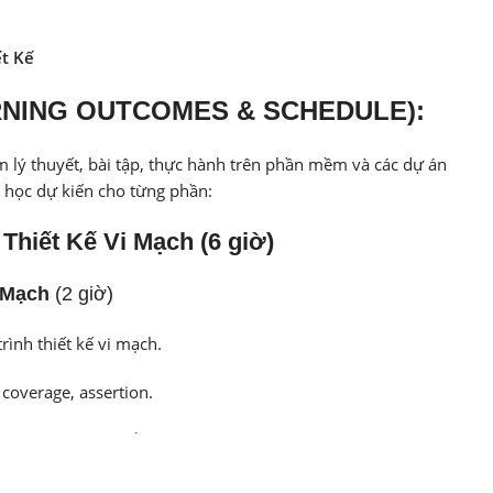
ết Kế
ARNING OUTCOMES & SCHEDULE):
m lý thuyết, bài tập, thực hành trên phần mềm và các dự án
n học dự kiến cho từng phần:
hiết Kế Vi Mạch (6 giờ)
i Mạch
(2 giờ)
rình thiết kế vi mạch.
, coverage, assertion.
 verification), kiểm chứng hình thức (formal verification),