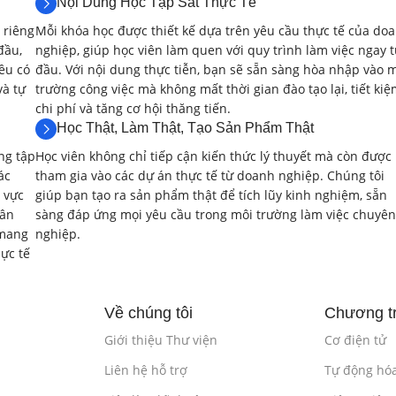
Nội Dung Học Tập Sát Thực Tế
Bài lab:
Xây dựng các class cơ bản cho môi trường k
 riêng
Mỗi khóa học được thiết kế dựa trên yêu cầu thực tế của do
đầu,
nghiệp, giúp học viên làm quen với quy trình làm việc ngay 
Phần mềm:
Cadence Incisive/Xcelium, Synopsys VCS
ều có
đầu. Với nội dung thực tiễn, bạn sẽ sẵn sàng hòa nhập vào 
và tự
trường công việc mà không mất thời gian đào tạo lại, tiết ki
Ngôn ngữ:
SystemVerilog.
chi phí và tăng cơ hội thăng tiến.
Học Thật, Làm Thật, Tạo Sản Phẩm Thật
2.3. Ràng Buộc Ngẫu Nhiên (Constrained-
ng tập
Học viên không chỉ tiếp cận kiến thức lý thuyết mà còn được
Khai báo các biến ngẫu nhiên (rand, randc).
ác
tham gia vào các dự án thực tế từ doanh nghiệp. Chúng tôi
 vực
giúp bạn tạo ra sản phẩm thật để tích lũy kinh nghiệm, sẵn
Định nghĩa các ràng buộc (constraints) cho biến ngẫu
hân
sàng đáp ứng mọi yêu cầu trong môi trường làm việc chuyên
 mang
nghiệp.
Sử dụng các phương thức randomize().
ực tế
Tạo ra các kịch bản kiểm tra ngẫu nhiên.
Về chúng tôi
Chương tr
Bài lab:
Xây dựng testbench sử dụng kỹ thuật ràng b
Giới thiệu Thư viện
Cơ điện tử
Phần mềm:
Cadence Incisive/Xcelium, Synopsys VCS
Liên hệ hỗ trợ
Tự động hó