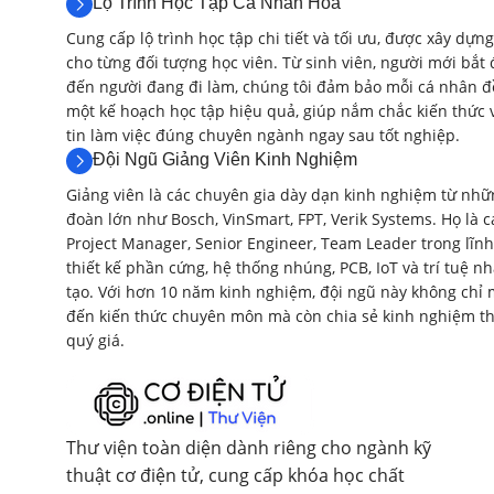
Lộ Trình Học Tập Cá Nhân Hóa
Cung cấp lộ trình học tập chi tiết và tối ưu, được xây dựng
cho từng đối tượng học viên. Từ sinh viên, người mới bắt 
đến người đang đi làm, chúng tôi đảm bảo mỗi cá nhân đ
một kế hoạch học tập hiệu quả, giúp nắm chắc kiến thức 
tin làm việc đúng chuyên ngành ngay sau tốt nghiệp.
Đội Ngũ Giảng Viên Kinh Nghiệm
Giảng viên là các chuyên gia dày dạn kinh nghiệm từ nhữ
đoàn lớn như Bosch, VinSmart, FPT, Verik Systems. Họ là c
Project Manager, Senior Engineer, Team Leader trong lĩnh
thiết kế phần cứng, hệ thống nhúng, PCB, IoT và trí tuệ n
tạo. Với hơn 10 năm kinh nghiệm, đội ngũ này không chỉ
đến kiến thức chuyên môn mà còn chia sẻ kinh nghiệm th
quý giá.
Thư viện toàn diện dành riêng cho ngành kỹ
thuật cơ điện tử, cung cấp khóa học chất