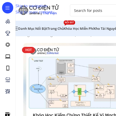
Skip to navigation
Skip to main content
NỔI BẬT
Danh Mục Nổi Bật
Trang Chủ
Khóa Học Miễn Phí
Kho Tài Nguy
Trang chủ
/
Chương Trình Đào Tạo
/
Cơ Điện Tử
/
Khóa Họ
HOT