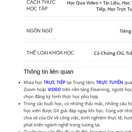
Học Qua Video + Tài Liệu
,
Học 
CÁCH THỨC
Tiếp
,
Học Trực T
HỌC TẬP
Tiếng
NGÔN NGỮ
Có Chứng Chỉ
,
Tr
THỂ LOẠI KHÓA HỌC
Thông tin liên quan
Khóa học
TRỰC TIẾP
tại Trung tâm;
TRỰC TUYẾN
qua
Zoom hoặc
VIDEO
trên nền tảng Elearning, người học
chọn đăng ký hình thức học phù hợp
Trong các buổi học, có những thắc mắc, những câu hỏ
học viên được GV giải đáp ngay khi học. Cùng với nh
chia sẻ của GV về công việc, kinh nghiệm thực tế, hư
phát triển ngành nghề trong tương lai.
Quyền truy cập đầy đủ suốt đời, học mọi lúc, mọi nơi