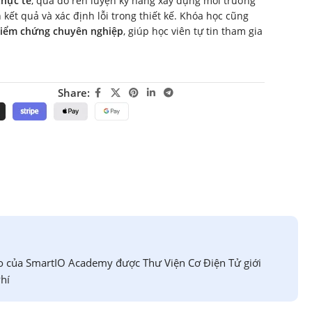
thực tế
, qua đó rèn luyện kỹ năng xây dựng môi trường
kết quả và xác định lỗi trong thiết kế. Khóa học cũng
 kiểm chứng chuyên nghiệp
, giúp học viên tự tin tham gia
Share:
o của SmartIO Academy được Thư Viện Cơ Điện Tử giới
hí