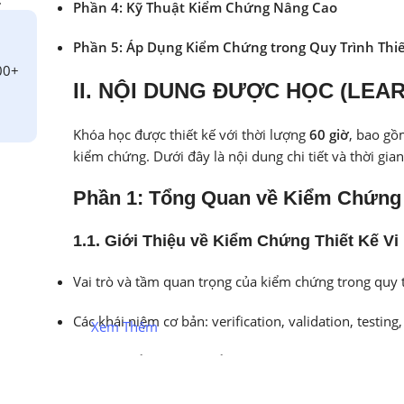
Phần 4: Kỹ Thuật Kiểm Chứng Nâng Cao
Phần 5: Áp Dụng Kiểm Chứng trong Quy Trình Thi
00+
II. NỘI DUNG ĐƯỢC HỌC (LE
Khóa học được thiết kế với thời lượng
60 giờ
, bao gồ
kiểm chứng. Dưới đây là nội dung chi tiết và thời gia
Phần 1: Tổng Quan về Kiểm Chứng T
1.1. Giới Thiệu về Kiểm Chứng Thiết Kế V
Vai trò và tầm quan trọng của kiểm chứng trong quy t
Các khái niệm cơ bản: verification, validation, testing
Xem Thêm
Các loại kiểm chứng: kiểm chứng chức năng (functional
kiểm chứng vật lý (physical verification)…