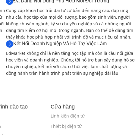
Đa Dạng Nội Dung Phù Hợp Mọi Đối Tượng
iểm chứng bằng SystemVerilog.
anh
Cung cấp khóa học trải dài từ cơ bản đến nâng cao, đáp ứng
từ
nhu cầu học tập của mọi đối tượng, bao gồm sinh viên, người
, Mentor Graphics Questa.
môi
không chuyên ngành, kỹ sư chuyên nghiệp và cả những người
ệm
đang tìm kiếm cơ hội mới trong ngành. Bạn có thể dễ dàng tìm
thấy khóa học phù hợp nhất với trình độ và mục tiêu cá nhân.
Kết Nối Doanh Nghiệp Và Hỗ Trợ Việc Làm
Random) trong SystemVerilog
(4 giờ)
EdMarket không chỉ là nền tảng học tập mà còn là cầu nối giữa
học viên và doanh nghiệp. Chúng tôi hỗ trợ bạn xây dựng hồ sơ
chuyên nghiệp, kết nối với các cơ hội việc làm chất lượng và
 nhiên.
đồng hành trên hành trình phát triển sự nghiệp dài lâu.
ình đào tạo
Cửa hàng
uộc ngẫu nhiên.
Linh kiện điện tử
, Mentor Graphics Questa.
a
Thiết bị điện tử