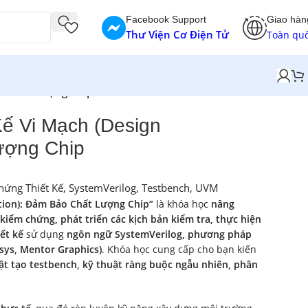
Facebook Support
Giao hàn
Thư Viện Cơ Điện Tử
Toàn qu
ảo Chất Lượng Chip
ế Vi Mạch (Design
Lượng Chip
hứng Thiết Kế
,
SystemVerilog
,
Testbench
,
UVM
ation): Đảm Bảo Chất Lượng Chip”
là khóa học
nâng
iểm chứng, phát triển các kịch bản kiểm tra, thực hiện
ết kế
sử dụng
ngôn ngữ SystemVerilog, phương pháp
sys, Mentor Graphics)
. Khóa học cung cấp cho bạn kiến
t tạo testbench, kỹ thuật ràng buộc ngẫu nhiên, phân