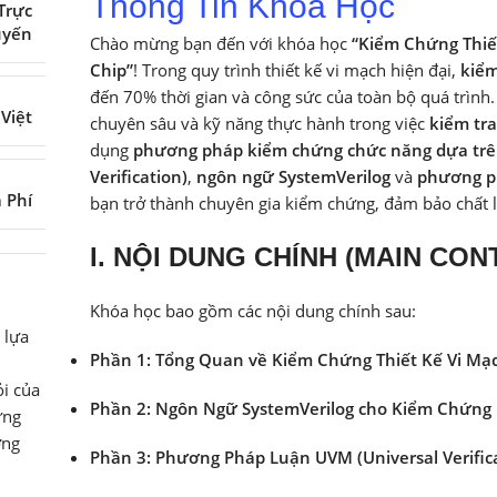
Thông Tin Khóa Học
Trực
uyến
Chào mừng bạn đến với khóa học
“Kiểm Chứng Thiết
Chip”
! Trong quy trình thiết kế vi mạch hiện đại,
kiểm
đến 70% thời gian và công sức của toàn bộ quá trình
 Việt
chuyên sâu và kỹ năng thực hành trong việc
kiểm tra
dụng
phương pháp kiểm chứng chức năng dựa trê
Verification)
,
ngôn ngữ SystemVerilog
và
phương ph
ả Phí
bạn trở thành chuyên gia kiểm chứng, đảm bảo chất lư
I. NỘI DUNG CHÍNH (MAIN CON
Khóa học bao gồm các nội dung chính sau:
 lựa
Phần 1: Tổng Quan về Kiểm Chứng Thiết Kế Vi Mạ
i của
Phần 2: Ngôn Ngữ SystemVerilog cho Kiểm Chứng
ững
ớng
Phần 3: Phương Pháp Luận UVM (Universal Verific
.