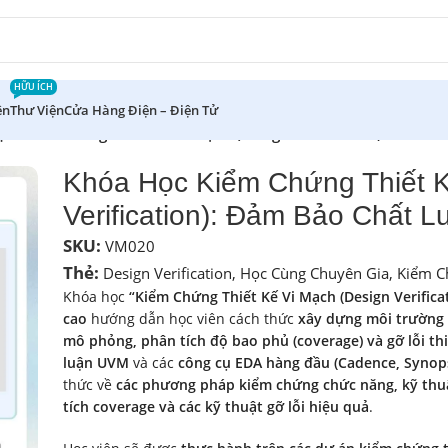
HỮU ÍCH
ên
Thư Viện
Cửa Hàng Điện – Điện Tử
c Kiểm Chứng Thiết Kế Vi Mạch (Design Verification): Đảm B
Khóa Học Kiểm Chứng Thiết K
Verification): Đảm Bảo Chất 
SKU:
VM020
Thẻ:
Design Verification
,
Học Cùng Chuyên Gia
,
Kiểm C
Khóa học
“Kiểm Chứng Thiết Kế Vi Mạch (Design Verific
cao
hướng dẫn học viên cách thức
xây dựng môi trường k
mô phỏng, phân tích độ bao phủ (coverage) và gỡ lỗi thi
luận UVM
và các
công cụ EDA hàng đầu (Cadence, Synop
thức về
các phương pháp kiểm chứng chức năng, kỹ thuậ
tích coverage và các kỹ thuật gỡ lỗi hiệu quả
.