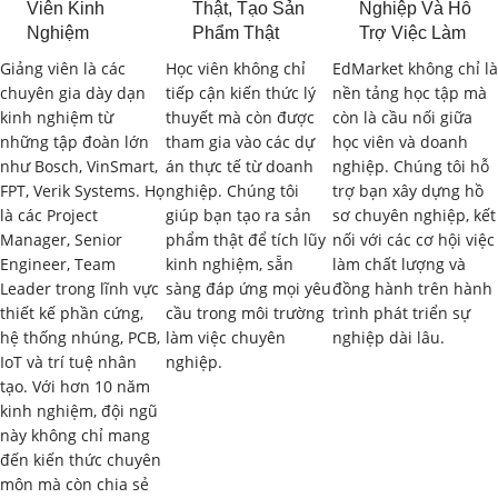
Viên Kinh
Thật, Tạo Sản
Nghiệp Và Hỗ
Nghiệm
Phẩm Thật
Trợ Việc Làm
Các lĩnh vực ứng dụng của vi mạch ASIC (viễn thông, điện
tử tiêu dùng, ô tô, y tế, IoT…).
Giảng viên là các
Học viên không chỉ
EdMarket không chỉ là
chuyên gia dày dạn
tiếp cận kiến thức lý
nền tảng học tập mà
Xu hướng phát triển của công nghệ ASIC.
kinh nghiệm từ
thuyết mà còn được
còn là cầu nối giữa
những tập đoàn lớn
tham gia vào các dự
học viên và doanh
1.2. Quy Trình Thiết Kế Vi Mạch ASIC (ASIC
như Bosch, VinSmart,
án thực tế từ doanh
nghiệp. Chúng tôi hỗ
Design Flow)
(2 giờ)
FPT, Verik Systems. Họ
nghiệp. Chúng tôi
trợ bạn xây dựng hồ
là các Project
giúp bạn tạo ra sản
sơ chuyên nghiệp, kết
Các bước trong quy trình thiết kế vi mạch ASIC (đặc tả yêu
Manager, Senior
phẩm thật để tích lũy
nối với các cơ hội việc
Engineer, Team
kinh nghiệm, sẵn
làm chất lượng và
cầu, thiết kế RTL, kiểm tra chức năng, tổng hợp logic, thiết
Leader trong lĩnh vực
sàng đáp ứng mọi yêu
đồng hành trên hành
kế vật lý, kiểm tra sau layout, chế tạo…).
thiết kế phần cứng,
cầu trong môi trường
trình phát triển sự
hệ thống nhúng, PCB,
làm việc chuyên
nghiệp dài lâu.
Phân biệt Front-end Design và Back-end Design.
IoT và trí tuệ nhân
nghiệp.
tạo. Với hơn 10 năm
Giới thiệu các công cụ EDA (Electronic Design Automation)
kinh nghiệm, đội ngũ
cho thiết kế vi mạch ASIC.
này không chỉ mang
đến kiến thức chuyên
1.3. Lựa Chọn Công Nghệ và Thư Viện Thiết
môn mà còn chia sẻ
Kế
(2 giờ)