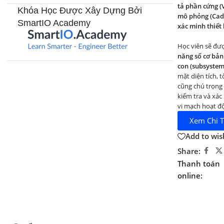
tả phần cứng (V
Khóa Học Được Xây Dựng Bởi
mô phỏng (Cade
SmartIO Academy​
xác minh thiết 
Học viên sẽ đư
năng số cơ bản
con (subsystem
mặt diện tích, 
cũng chú trọng
kiểm tra và xác
vi mạch hoạt độ
Xem Chi T
Add to wish
Share:
Thanh toán
online: