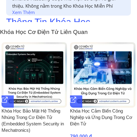
thiệu. Không nằm trong Kho Khóa Học Miễn Phí
Xem Thêm
Thông Tin Khóa Học
Khóa Học Cơ Điện Tử Liên Quan
Chào mừng bạn đến với khóa học
“Thiết Kế Vi Mạch ASIC:
Tối Ưu Cho Từng Ứng Dụng”
! Trong thế giới công nghệ
hiện đại,
vi mạch ASIC (Application-Specific Integrated
Circuit)
đóng vai trò quan trọng trong việc tạo ra các hệ
thống điện tử chuyên dụng, hiệu suất cao, tối ưu cho từng
ứng dụng cụ thể. Khóa học này được thiết kế để cung cấp
cho bạn kiến thức và kỹ năng chuyên sâu về
thiết kế vi
mạch ASIC
, từ khâu
thiết kế ở mức RTL, kiểm tra, xác
minh, đến tổng hợp logic và thiết kế vật lý
, giúp bạn tự
tin tham gia vào các dự án phát triển vi mạch ASIC trong
các lĩnh vực đầy tiềm năng như IoT, viễn thông, điện tử tiêu
Khóa Học Bảo Mật Hệ Thống
Khóa Học Cảm Biến Công
dùng, và tự động hóa.
Nhúng Trong Cơ Điện Tử
Nghiệp và Ứng Dụng Trong Cơ
(Embedded System Security in
Điện Tử
I. NỘI DUNG CHÍNH (MAIN
Mechatronics)
790.000
₫