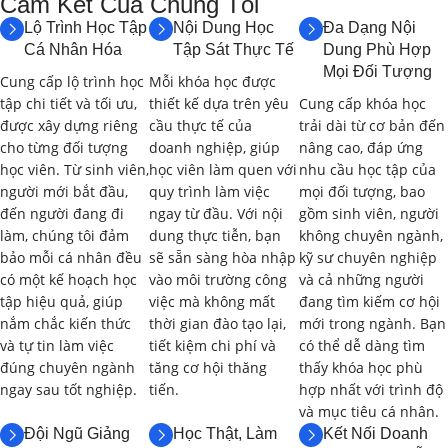
Cam Kết Của Chúng Tôi​
(LEARNING OUTCOMES &
Lộ Trình Học Tập
Nội Dung Học
Đa Dạng Nội
SCHEDULE):
Cá Nhân Hóa
Tập Sát Thực Tế
Dung Phù Hợp
Mọi Đối Tượng
Cung cấp lộ trình học
Mỗi khóa học được
Khóa học được thiết kế với thời lượng
60 giờ
, bao gồm lý
tập chi tiết và tối ưu,
thiết kế dựa trên yêu
Cung cấp khóa học
được xây dựng riêng
cầu thực tế của
trải dài từ cơ bản đến
thuyết, bài tập, thực hành trên phần mềm và các dự án
cho từng đối tượng
doanh nghiệp, giúp
nâng cao, đáp ứng
thiết kế. Dưới đây là nội dung chi tiết và thời gian học dự
học viên. Từ sinh viên,
học viên làm quen với
nhu cầu học tập của
kiến cho từng phần:
người mới bắt đầu,
quy trình làm việc
mọi đối tượng, bao
đến người đang đi
ngay từ đầu. Với nội
gồm sinh viên, người
Phần 1: Tổng Quan về Thiết Kế Vi Mạch
làm, chúng tôi đảm
dung thực tiễn, bạn
không chuyên ngành,
ASIC và Quy Trình Thiết Kế (6 giờ)
bảo mỗi cá nhân đều
sẽ sẵn sàng hòa nhập
kỹ sư chuyên nghiệp
có một kế hoạch học
vào môi trường công
và cả những người
1.1. Giới Thiệu về Vi Mạch ASIC và Ứng
tập hiệu quả, giúp
việc mà không mất
đang tìm kiếm cơ hội
Dụng
(2 giờ)
nắm chắc kiến thức
thời gian đào tạo lại,
mới trong ngành. Bạn
và tự tin làm việc
tiết kiệm chi phí và
có thể dễ dàng tìm
đúng chuyên ngành
tăng cơ hội thăng
thấy khóa học phù
Khái niệm về vi mạch ASIC và phân loại.
ngay sau tốt nghiệp.
tiến.
hợp nhất với trình độ
và mục tiêu cá nhân.
Ưu điểm và nhược điểm của vi mạch ASIC so với FPGA và
Đội Ngũ Giảng
Học Thật, Làm
Kết Nối Doanh
các giải pháp khác.