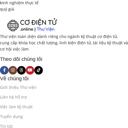
kinh nghiệm thực tế
quý giá.
Giới thiệu về các công nghệ chế tạo vi mạch (CMOS,
FinFET…).
Các tiêu chí lựa chọn công nghệ chế tạo (kích thước, tốc độ,
Thư viện toàn diện dành riêng cho ngành kỹ thuật cơ điện tử,
công suất, chi phí…).
cung cấp khóa học chất lượng, linh kiện điện tử, tài liệu kỹ thuật và
cơ hội việc làm
Giới thiệu về các thư viện thiết kế (Standard Cell Library, IP
Cores).
Theo dõi chúng tôi
Lựa chọn thư viện thiết kế phù hợp với yêu cầu ứng dụng.
Về chúng tôi
Phần 2: Ngôn Ngữ Mô Tả Phần Cứng
Giới thiệu Thư viện
Verilog/VHDL Nâng Cao (10 giờ)
Liên hệ hỗ trợ
2.1. Ôn Tập Ngôn Ngữ Verilog/VHDL Cơ Bản
(2
Việc làm kỹ thuật
giờ)
Tuyển dụng
Cấu trúc module, khai báo cổng (port), khai báo biến.
Tin tức