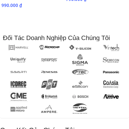
CONTENT):
990.000
₫
Khóa học bao gồm các nội dung chính sau:
Phần 1: Tổng Quan về Thiết Kế Vi Mạch ASIC và Quy
Trình Thiết Kế
Đối Tác Doanh Nghiệp Của Chúng Tôi
Phần 2: Ngôn Ngữ Mô Tả Phần Cứng Verilog/VHDL Nâng
Cao
Phần 3: Thiết Kế và Kiểm Tra Các Khối Chức Năng Số
Phần 4: Tổng Hợp Logic và Tối Ưu Hóa Thiết Kế
Phần 5: Giới Thiệu về Thiết Kế Vật Lý (Physical Design)
Phần 6: Kiểm Tra và Xác Minh Thiết Kế (Design
Verification)
II. NỘI DUNG ĐƯỢC HỌC