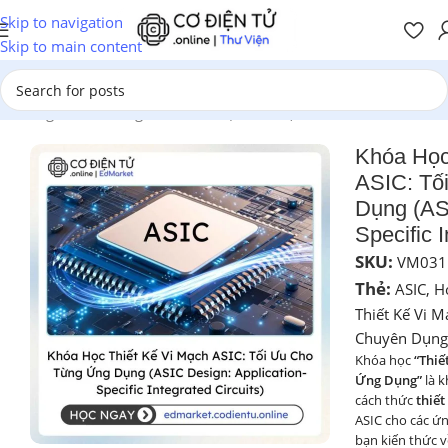
Skip to navigation
Skip to main content
Trang chủ
/
Chương Trình Đào Tạo
/
Cơ Điện Tử
Khóa Học
ASIC: Tố
Dụng (ASI
Specific I
SKU:
VM031
Thẻ:
ASIC
,
H
Thiết Kế Vi M
Chuyên Dụng
Khóa học
“Thiế
Ứng Dụng”
là 
cách thức
thiết
ASIC cho các ứ
bạn kiến thức 