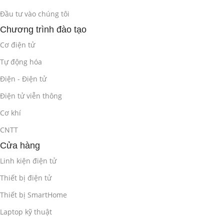
Đầu tư vào chúng tôi
Các kiểu dữ liệu, toán tử, biểu thức.
Chương trình đào tạo
Các cấu trúc điều khiển (always, if-else, case, for, while…).
Cơ điện tử
Thiết kế các mạch tổ hợp và tuần tự đơn giản.
Tự động hóa
Điện - Điện tử
2.2. Kỹ Thuật Lập Trình Verilog/VHDL Nâng
Cao
(4 giờ)
Điện tử viễn thông
Cơ khí
Sử dụng Parameter và Localparam.
CNTT
Thiết kế các module có tính tái sử dụng cao.
Cửa hàng
Linh kiện điện tử
Lập trình hướng đối tượng với SystemVerilog (tùy chọn).
Thiết bị điện tử
Kỹ thuật tối ưu hóa code Verilog/VHDL.
Thiết bị SmartHome
2.3. Thiết Kế Testbench và Kiểm Tra Chức
Laptop kỹ thuật
Năng
(4 giờ)