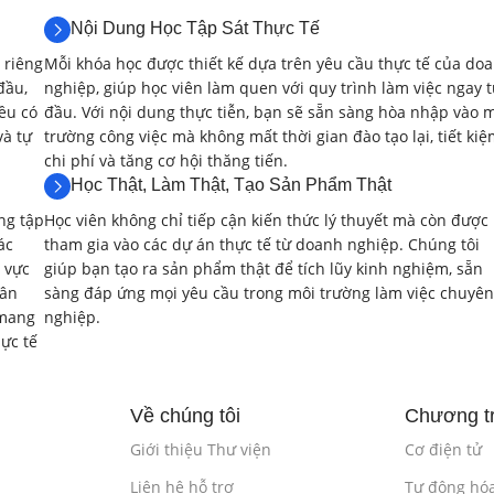
2.2. Mô Tả Cấu Trúc (Structural Modeling) 
Nội Dung Học Tập Sát Thực Tế
 riêng
Mỗi khóa học được thiết kế dựa trên yêu cầu thực tế của do
Thiết kế các mạch logic cơ bản (cổng logic, flip-flop) b
đầu,
nghiệp, giúp học viên làm quen với quy trình làm việc ngay 
ều có
đầu. Với nội dung thực tiễn, bạn sẽ sẵn sàng hòa nhập vào 
Kết nối các module con để tạo thành các hệ thống lớ
và tự
trường công việc mà không mất thời gian đào tạo lại, tiết ki
chi phí và tăng cơ hội thăng tiến.
Thực hành mô tả cấu trúc với Verilog.
Học Thật, Làm Thật, Tạo Sản Phẩm Thật
Bài lab:
Thiết kế bộ cộng, bộ trừ, bộ so sánh sử dụng 
ng tập
Học viên không chỉ tiếp cận kiến thức lý thuyết mà còn được
ác
tham gia vào các dự án thực tế từ doanh nghiệp. Chúng tôi
Phần mềm:
Vivado Design Suite (Simulator).
 vực
giúp bạn tạo ra sản phẩm thật để tích lũy kinh nghiệm, sẵn
hân
sàng đáp ứng mọi yêu cầu trong môi trường làm việc chuyên
Ngôn ngữ:
Verilog.
 mang
nghiệp.
ực tế
2.3. Mô Tả Hành Vi (Behavioral Modeling) v
Sử dụng các khối always, initial để mô tả hành vi của
Về chúng tôi
Chương tr
Giới thiệu Thư viện
Cơ điện tử
Lập trình các cấu trúc điều khiển (if-else, case, for, whi
Liên hệ hỗ trợ
Tự động hó