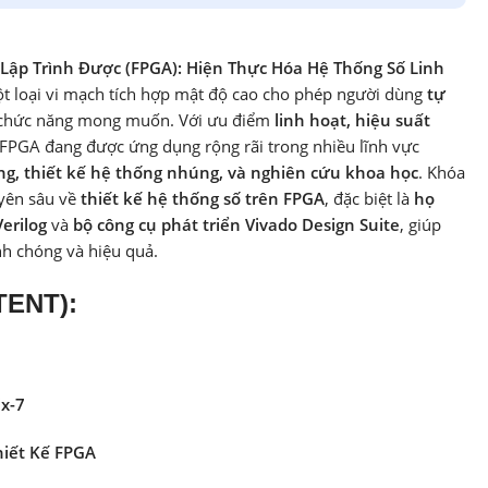
 Lập Trình Được (FPGA): Hiện Thực Hóa Hệ Thống Số Linh
t loại vi mạch tích hợp mật độ cao cho phép người dùng
tự
 chức năng mong muốn. Với ưu điểm
linh hoạt, hiệu suất
 FPGA đang được ứng dụng rộng rãi trong nhiều lĩnh vực
động, thiết kế hệ thống nhúng, và nghiên cứu khoa học
. Khóa
uyên sâu về
thiết kế hệ thống số trên FPGA
, đặc biệt là
họ
erilog
và
bộ công cụ phát triển Vivado Design Suite
, giúp
nh chóng và hiệu quả.
TENT):
ix-7
hiết Kế FPGA