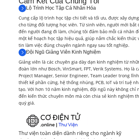
Cam Kết Của Chúng Tôi​
Lộ Trình Học Tập Cá Nhân Hóa
Cung cấp lộ trình học tập chi tiết và tối ưu, được xây dựng
cho từng đối tượng học viên. Từ sinh viên, người mới bắt 
đến người đang đi làm, chúng tôi đảm bảo mỗi cá nhân đ
một kế hoạch học tập hiệu quả, giúp nắm chắc kiến thức 
tin làm việc đúng chuyên ngành ngay sau tốt nghiệp.
Đội Ngũ Giảng Viên Kinh Nghiệm
Giảng viên là các chuyên gia dày dạn kinh nghiệm từ nhữ
đoàn lớn như Bosch, VinSmart, FPT, Verik Systems. Họ là c
Project Manager, Senior Engineer, Team Leader trong lĩnh
thiết kế phần cứng, hệ thống nhúng, PCB, IoT và trí tuệ n
tạo. Với hơn 10 năm kinh nghiệm, đội ngũ này không chỉ
đến kiến thức chuyên môn mà còn chia sẻ kinh nghiệm th
quý giá.
Thư viện toàn diện dành riêng cho ngành kỹ