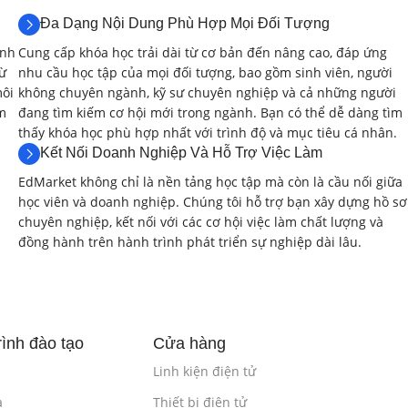
với Verilog
(3 giờ)
Đa Dạng Nội Dung Phù Hợp Mọi Đối Tượng
anh
Cung cấp khóa học trải dài từ cơ bản đến nâng cao, đáp ứng
ằng Verilog.
từ
nhu cầu học tập của mọi đối tượng, bao gồm sinh viên, người
môi
không chuyên ngành, kỹ sư chuyên nghiệp và cả những người
n hơn.
ệm
đang tìm kiếm cơ hội mới trong ngành. Bạn có thể dễ dàng tìm
thấy khóa học phù hợp nhất với trình độ và mục tiêu cá nhân.
Kết Nối Doanh Nghiệp Và Hỗ Trợ Việc Làm
Verilog.
EdMarket không chỉ là nền tảng học tập mà còn là cầu nối giữa
học viên và doanh nghiệp. Chúng tôi hỗ trợ bạn xây dựng hồ sơ
chuyên nghiệp, kết nối với các cơ hội việc làm chất lượng và
đồng hành trên hành trình phát triển sự nghiệp dài lâu.
ới Verilog
(4 giờ)
 mạch.
ình đào tạo
Cửa hàng
Linh kiện điện tử
le).
a
Thiết bị điện tử