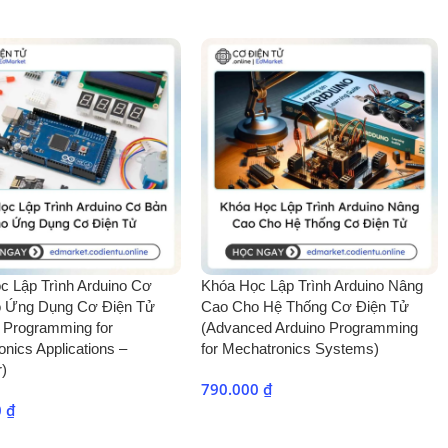
thời gian đưa sản phẩm ra thị trường nhanh…).
ble Logic Blocks – CLBs, I/O Blocks, Interconnects, Block
h-based).
c Lập Trình Arduino Cơ
Khóa Học Lập Trình Arduino Nâng
c tài nguyên khác trong FPGA.
 Ứng Dụng Cơ Điện Tử
Cao Cho Hệ Thống Cơ Điện Tử
o Programming for
(Advanced Arduino Programming
nics Applications –
for Mechatronics Systems)
r)
ốc độ, công suất, các khối chức năng tích hợp…).
790.000
₫
0
₫
an, Kintex, Virtex…).