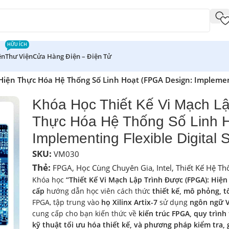
HỮU ÍCH
ên
Thư Viện
Cửa Hàng Điện – Điện Tử
Hiện Thực Hóa Hệ Thống Số Linh Hoạt (FPGA Design: Implement
Khóa Học Thiết Kế Vi Mạch L
Thực Hóa Hệ Thống Số Linh H
Implementing Flexible Digital 
SKU:
VM030
Thẻ:
FPGA
,
Học Cùng Chuyên Gia
,
Intel
,
Thiết Kế Hệ Th
Khóa học
“Thiết Kế Vi Mạch Lập Trình Được (FPGA): Hiệ
cấp
hướng dẫn học viên cách thức
thiết kế, mô phỏng, t
FPGA, tập trung vào
họ Xilinx Artix-7
sử dụng
ngôn ngữ V
cung cấp cho bạn kiến thức về
kiến trúc FPGA, quy trình 
kỹ thuật tối ưu hóa thiết kế, và phương pháp kiểm tra, g