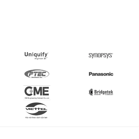
í dụ: Digilent Arty A7).
trong Vivado.
ài lab này.
 Verilog cho Thiết Kế FPGA (12 giờ)
iết kế phần cứng.