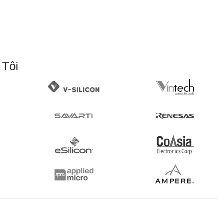
Giới thiệu các bộ kit phát triển phổ biến cho Artix-7 (v
Bài lab:
Khám phá cấu trúc và tài nguyên của Artix-7 
Thiết bị:
Digilent Arty A7 (hoặc tương đương).
 Tôi
Phần mềm:
Vivado Design Suite.
Ngôn ngữ:
Không sử dụng ngôn ngữ lập trình trong b
Phần 2: Ngôn Ngữ Mô Tả Phần Cứng
2.1. Giới Thiệu về Ngôn Ngữ Verilog
(2 giờ)
Tổng quan về ngôn ngữ Verilog và ứng dụng trong th
Cấu trúc cơ bản của một module Verilog.
Các kiểu dữ liệu, toán tử và biểu thức trong Verilog.