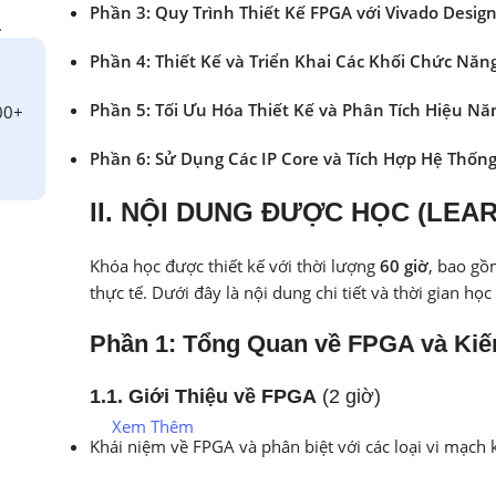
Phần 3: Quy Trình Thiết Kế FPGA với Vivado Design
.
Phần 4: Thiết Kế và Triển Khai Các Khối Chức Năn
Phần 5: Tối Ưu Hóa Thiết Kế và Phân Tích Hiệu Nă
00+
Phần 6: Sử Dụng Các IP Core và Tích Hợp Hệ Thốn
II. NỘI DUNG ĐƯỢC HỌC (LE
Khóa học được thiết kế với thời lượng
60 giờ
, bao gồ
thực tế. Dưới đây là nội dung chi tiết và thời gian họ
Phần 1: Tổng Quan về FPGA và Kiến 
1.1. Giới Thiệu về FPGA
(2 giờ)
Xem Thêm
Khái niệm về FPGA và phân biệt với các loại vi mạch k
Lịch sử phát triển của FPGA.