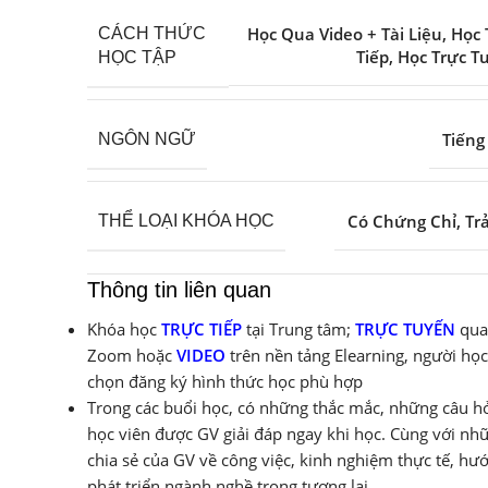
Học Qua Video + Tài Liệu
,
Học 
CÁCH THỨC
Tiếp
,
Học Trực T
HỌC TẬP
Tiếng
NGÔN NGỮ
Có Chứng Chỉ
,
Tr
THỂ LOẠI KHÓA HỌC
Thông tin liên quan
Khóa học
TRỰC TIẾP
tại Trung tâm;
TRỰC TUYẾN
qua
Zoom hoặc
VIDEO
trên nền tảng Elearning, người học
chọn đăng ký hình thức học phù hợp
Trong các buổi học, có những thắc mắc, những câu hỏ
học viên được GV giải đáp ngay khi học. Cùng với nh
chia sẻ của GV về công việc, kinh nghiệm thực tế, hư
phát triển ngành nghề trong tương lai.