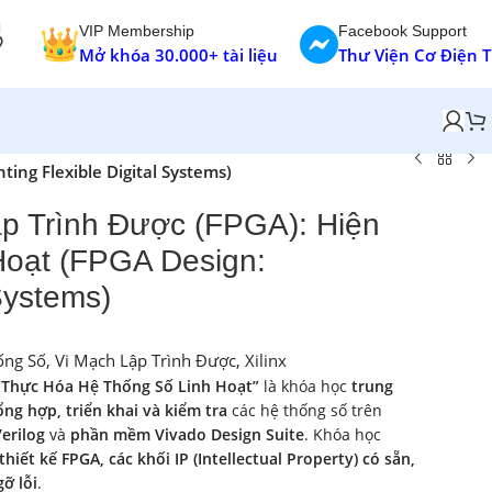
VIP Membership
Facebook Support
Mở khóa 30.000+ tài liệu
Thư Viện Cơ Điện 
ing Flexible Digital Systems)
ập Trình Được (FPGA): Hiện
oạt (FPGA Design:
Systems)
ống Số
,
Vi Mạch Lập Trình Được
,
Xilinx
n Thực Hóa Hệ Thống Số Linh Hoạt”
là khóa học
trung
ổng hợp, triển khai và kiểm tra
các hệ thống số trên
erilog
và
phần mềm Vivado Design Suite
. Khóa học
thiết kế FPGA, các khối IP (Intellectual Property) có sẵn,
ỡ lỗi
.