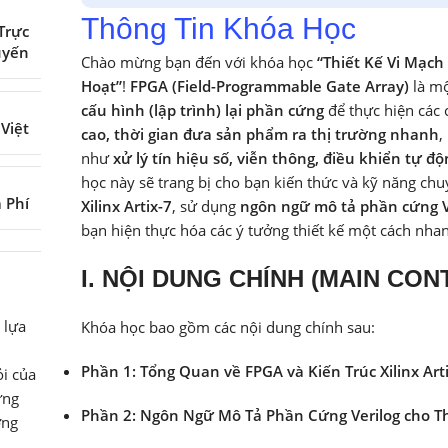
Thông Tin Khóa Học
Trực
uyến
Chào mừng bạn đến với khóa học
“Thiết Kế Vi Mạch
Hoạt”
!
FPGA (Field-Programmable Gate Array)
là mộ
cấu hình (lập trình) lại phần cứng
để thực hiện các
 Việt
cao, thời gian đưa sản phẩm ra thị trường nhanh
,
như
xử lý tín hiệu số, viễn thông, điều khiển tự 
học này sẽ trang bị cho bạn kiến thức và kỹ năng ch
ả Phí
Xilinx Artix-7
, sử dụng
ngôn ngữ mô tả phần cứng V
bạn hiện thực hóa các ý tưởng thiết kế một cách nha
I. NỘI DUNG CHÍNH (MAIN CON
 lựa
Khóa học bao gồm các nội dung chính sau:
Phần 1: Tổng Quan về FPGA và Kiến Trúc Xilinx Art
i của
ững
Phần 2: Ngôn Ngữ Mô Tả Phần Cứng Verilog cho T
ớng