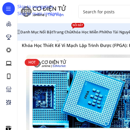
Skip to navigation
Skip to main content
NỔI BẬT
Danh Mục Nổi Bật
Trang Chủ
Khóa Học Miễn Phí
Kho Tài Nguy
Trang chủ
/
Chương Trình Đào Tạo
/
Cơ Điện Tử
/
Khóa Học Thiết Kế Vi Mạch Lập Trình Được (FPGA): 
HOT