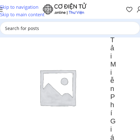
Skip to navigation
Skip to main content
T
ả
i
M
i
ễ
n
P
h
í
G
i
á