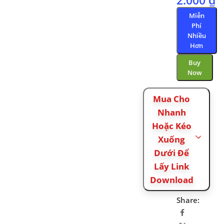
2.000
₫
Miễn
Phí
Nhiều
Hơn
Buy
Now
Mua Cho
Nhanh
Hoặc Kéo
Xuống
Dưới Để
Lấy Link
Download
Share: