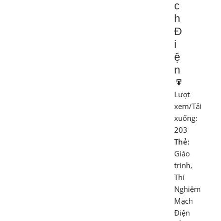
c
h
Đ
i
ệ
n
Lượt
xem/Tải
xuống:
203
Thẻ:
Giáo
trình
,
Thí
Nghiệm
Mạch
Điện