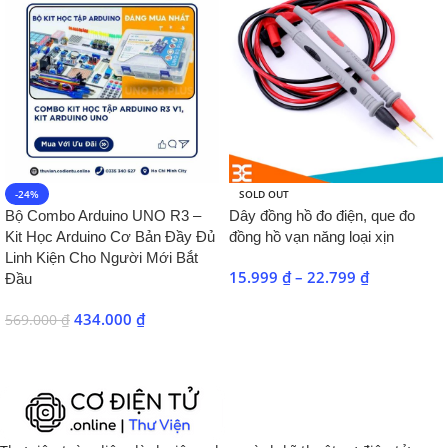
-24%
SOLD OUT
Bộ Combo Arduino UNO R3 –
Dây đồng hồ đo điện, que đo
Kit Học Arduino Cơ Bản Đầy Đủ
đồng hồ vạn năng loại xịn
Linh Kiện Cho Người Mới Bắt
15.999
₫
–
22.799
₫
Đầu
Chọn
434.000
₫
569.000
₫
Nhận Ưu Đãi