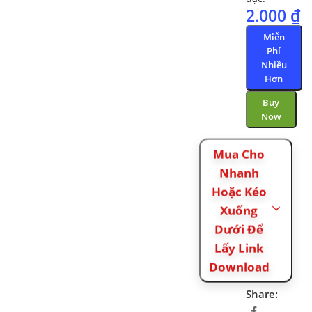
2.000
₫
Miễn
Phí
Nhiều
Hơn
Buy
Now
Mua Cho
Nhanh
Hoặc Kéo
Xuống
Dưới Để
Lấy Link
Download
Share: