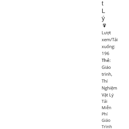
t
L
ý
Lượt
xem/Tải
xuống:
196
Thẻ:
Giáo
trình
,
Thí
Nghiệm
Vật Lý
Tải
Miễn
Phí
Giáo
Trình