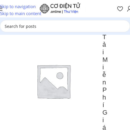
Skip to navigation
Skip to main content
T
ả
i
M
i
ễ
n
P
h
í
G
i
á