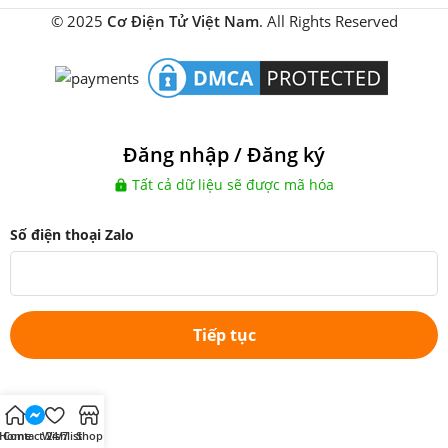
© 2025
Cơ Điện Tử Việt Nam
. All Rights Reserved
Đăng nhập / Đăng ký
Tất cả dữ liệu sẽ được mã hóa
Số điện thoại Zalo
Tiếp tục
Home
Contact 24/7
Wishlist
Shop