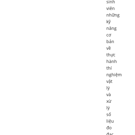
sinh
viên
những
kỹ
năng
cơ
bản
về
thực
hành
thí
nghiệm
vật
lý
và
xừ
lý
số
liệu
đo
đạc.