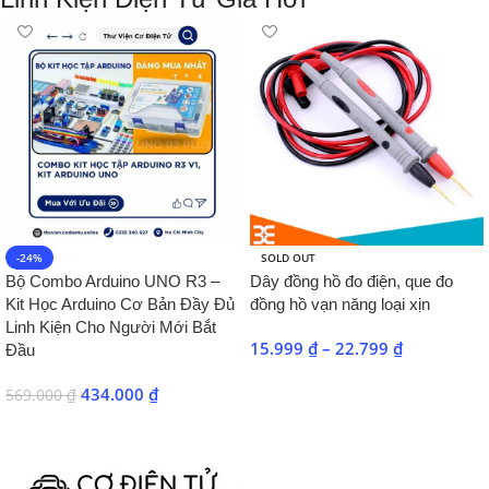
-24%
SOLD OUT
Bộ Combo Arduino UNO R3 –
Dây đồng hồ đo điện, que đo
Kit Học Arduino Cơ Bản Đầy Đủ
đồng hồ vạn năng loại xịn
Linh Kiện Cho Người Mới Bắt
15.999
₫
–
22.799
₫
Đầu
Chọn
434.000
₫
569.000
₫
Nhận Ưu Đãi