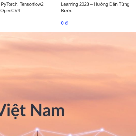
 PyTorch, Tensorflow2
Learning 2023 – Hướng Dẫn Từng
& OpenCV4
Bước
0
₫