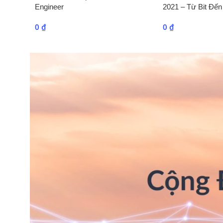
Engineer
2021 – Từ Bit Đến
0
₫
0
₫