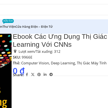
HỮU ÍCH
ên
Thư Viện
Cửa Hàng Điện – Điện Tử
Ebook Các Ứng Dụng Thị Giác
Learning Với CNNs
Lượt xem/Tải xuống:
312
SKU:
9966E
Thẻ:
Computer Vision
,
Deep Learning
,
Thị Giác Máy Tính
0
₫
Share: