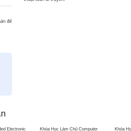
hân để
an
d Electronic
Khóa Học Làm Chủ Computer
Khóa Họ