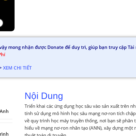
vì vậy mong nhận được Donate để duy trì, giúp bạn truy cập T
Phí
>
XEM CHI TIẾT
Nội Dung
Triển khai các ứng dụng học sâu vào sản xuất trên nh
 Anh
tính sử dụng mô hình học sâu mạng nơ-ron tích chập 
về quy trình học máy truyền thống, nơi bạn sẽ phân t
hiểu về mạng nơ-ron nhân tạo (ANN), xây dựng một m
rình
thuật toán di truyền.