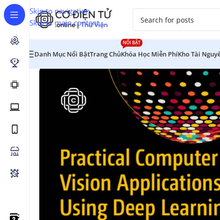
Skip to navigation
Skip to main content
NỔI BẬT
Danh Mục Nổi Bật
Trang Chủ
Khóa Học Miễn Phí
Kho Tài Nguy