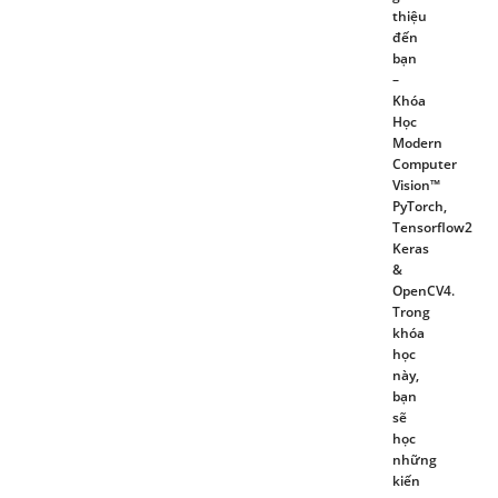
thiệu
đến
bạn
–
Khóa
Học
Modern
Computer
Vision™
PyTorch,
Tensorflow2
Keras
&
OpenCV4.
Trong
khóa
học
này,
bạn
sẽ
học
những
kiến