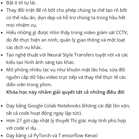
Bật ô tô tự lái.
Thay đổi triệt để rô bốt cho phép chúng ta chế tạo rô bốt
có thể nấu ăn, dọn dẹp và hỗ trợ chúng ta trong hầu hết
mọi nhiệm vụ.
Hiểu những gì được nhìn thấy trong video giám sát CCTV,
do đó thực hiện an ninh, quản lý giao thông và một loạt
các dịch vụ khác.
Tạo nghệ thuật với Neural Style Transfers tuyệt vời và các
kiểu tạo hình ảnh sáng tạo khác.
Mô phỏng nhiều tác vụ như khuôn mặt lão hóa, sửa đổi
nguồn cấp dữ liệu video trực tiếp và thay thế thực tế các
diễn viên trong phim.
Khóa học này nhằm giải quyết tất cả những điều đó!
Dạy bằng Google Colab Notebooks (không cài đặt lộn xộn,
tất cả code hoạt động ngay lập tức).
Hơn 27 giờ cập nhật lý thuyết Thị giác máy tính phù hợp
với code ví dụ.
Dạy bằng cả PyTorch và T ensorflow Keras!