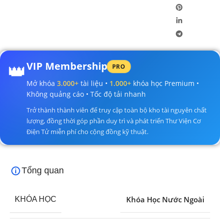
👑
VIP Membership
PRO
Mở khóa
3.000+
tài liệu •
1.000+
khóa học Premium •
Không quảng cáo • Tốc độ tải nhanh
Trở thành thành viên để truy cập toàn bộ kho tài nguyên chất
lượng, đồng thời góp phần duy trì và phát triển Thư Viện Cơ
Điện Tử miễn phí cho cộng đồng kỹ thuật.
Tổng quan
Khóa Học Nước Ngoài
KHÓA HỌC