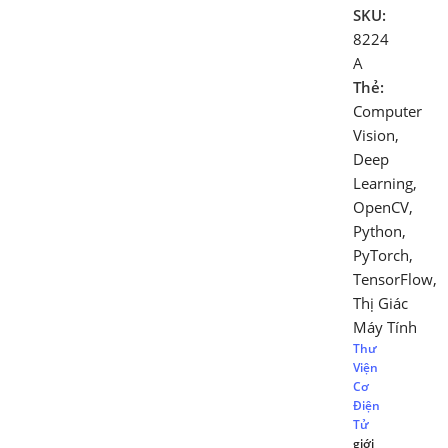
SKU:
8224
A
Thẻ:
Computer
Vision
,
Deep
Learning
,
OpenCV
,
Python
,
PyTorch
,
TensorFlow
,
Thị Giác
Máy Tính
Thư
Viện
Cơ
Điện
Tử
giới