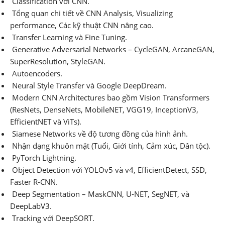
Classification với CNN.
Tổng quan chi tiết về CNN Analysis, Visualizing
performance, Các kỹ thuật CNN nâng cao.
Transfer Learning và Fine Tuning.
Generative Adversarial Networks – CycleGAN, ArcaneGAN,
SuperResolution, StyleGAN.
Autoencoders.
Neural Style Transfer và Google DeepDream.
Modern CNN Architectures bao gồm Vision Transformers
(ResNets, DenseNets, MobileNET, VGG19, InceptionV3,
EfficientNET và ViTs).
Siamese Networks về độ tương đồng của hình ảnh.
Nhận dạng khuôn mặt (Tuổi, Giới tính, Cảm xúc, Dân tộc).
PyTorch Lightning.
Object Detection với YOLOv5 và v4, EfficientDetect, SSD,
Faster R-CNN.
Deep Segmentation – MaskCNN, U-NET, SegNET, và
DeepLabV3.
Tracking với DeepSORT.