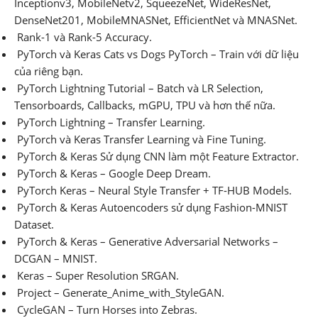
Inceptionv3, MobileNetv2, SqueezeNet, WideResNet,
DenseNet201, MobileMNASNet, EfficientNet và MNASNet.
Rank-1 và Rank-5 Accuracy.
PyTorch và Keras Cats vs Dogs PyTorch – Train với dữ liệu
của riêng bạn.
PyTorch Lightning Tutorial – Batch và LR Selection,
Tensorboards, Callbacks, mGPU, TPU và hơn thế nữa.
PyTorch Lightning – Transfer Learning.
PyTorch và Keras Transfer Learning và Fine Tuning.
PyTorch & Keras Sử dụng CNN làm một Feature Extractor.
PyTorch & Keras – Google Deep Dream.
PyTorch Keras – Neural Style Transfer + TF-HUB Models.
PyTorch & Keras Autoencoders sử dụng Fashion-MNIST
Dataset.
PyTorch & Keras – Generative Adversarial Networks –
DCGAN – MNIST.
Keras – Super Resolution SRGAN.
Project – Generate_Anime_with_StyleGAN.
CycleGAN – Turn Horses into Zebras.