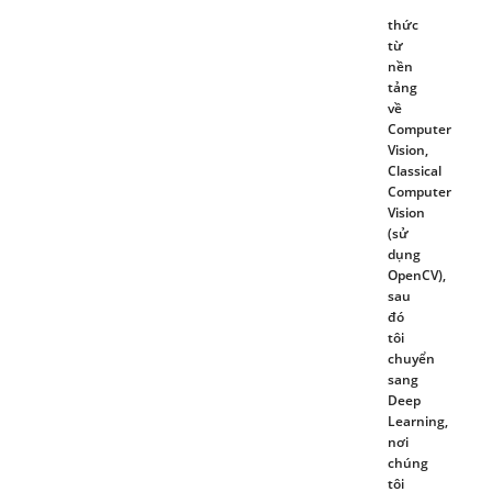
thức
từ
nền
tảng
về
Computer
Vision,
Classical
Computer
Vision
(sử
dụng
OpenCV),
sau
đó
tôi
chuyển
sang
Deep
Learning,
nơi
chúng
tôi