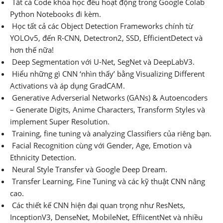
Tất cả Code khóa học đều hoạt động trong Google Colab
Python Notebooks đi kèm.
Học tất cả các Object Detection Frameworks chính từ
YOLOv5, đến R-CNN, Detectron2, SSD, EfficientDetect và
hơn thế nữa!
Deep Segmentation với U-Net, SegNet và DeepLabV3.
Hiểu những gì CNN ‘nhìn thấy’ bằng Visualizing Different
Activations và áp dụng GradCAM.
Generative Adverserial Networks (GANs) & Autoencoders
– Generate Digits, Anime Characters, Transform Styles và
implement Super Resolution.
Training, fine tuning và analyzing Classifiers của riêng bạn.
Facial Recognition cùng với Gender, Age, Emotion và
Ethnicity Detection.
Neural Style Transfer và Google Deep Dream.
Transfer Learning, Fine Tuning và các kỹ thuật CNN nâng
cao.
Các thiết kế CNN hiện đại quan trọng như ResNets,
InceptionV3, DenseNet, MobileNet, EffiicentNet và nhiều