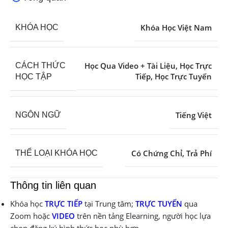
Khóa Học Việt Nam
KHÓA HỌC
Học Qua Video + Tài Liệu
,
Học Trực
CÁCH THỨC
Tiếp
,
Học Trực Tuyến
HỌC TẬP
Tiếng Việt
NGÔN NGỮ
Có Chứng Chỉ
,
Trả Phí
THỂ LOẠI KHÓA HỌC
Thông tin liên quan
Khóa học
TRỰC TIẾP
tại Trung tâm;
TRỰC TUYẾN
qua
Zoom hoặc
VIDEO
trên nền tảng Elearning, người học lựa
chọn đăng ký hình thức học phù hợp