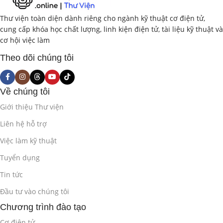
Lựa chọn mô hình và kiến trúc mạng phù hợp.
Thư viện toàn diện dành riêng cho ngành kỹ thuật cơ điện tử,
cung cấp khóa học chất lượng, linh kiện điện tử, tài liệu kỹ thuật và
Huấn luyện, đánh giá và tối ưu mô hình.
cơ hội việc làm
Triển khai mô hình trên robot.
Theo dõi chúng tôi
Phần 2: Mạng Nơ-ron Tích Chập (CNN)
Về chúng tôi
và Thị Giác Máy Tính cho Robot (12
Giới thiệu Thư viện
giờ)
Liên hệ hỗ trợ
2.1. Giới Thiệu về Mạng Nơ-ron Tích Chập
Việc làm kỹ thuật
(CNN)
(2 giờ)
Tuyển dụng
Cấu trúc và nguyên lý hoạt động của CNN.
Tin tức
Các lớp cơ bản trong CNN (Convolutional Layer, Pooling
Đầu tư vào chúng tôi
Layer, Fully Connected Layer).
Chương trình đào tạo
Cơ điện tử
Các khái niệm (bộ lọc, receptive field, stride, padding…).