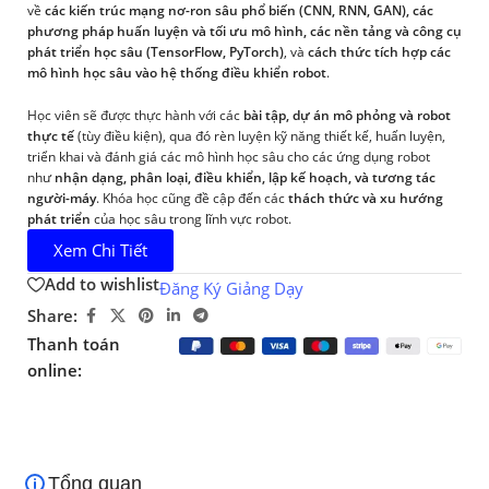
về
các kiến trúc mạng nơ-ron sâu phổ biến (CNN, RNN, GAN), các
phương pháp huấn luyện và tối ưu mô hình, các nền tảng và công cụ
phát triển học sâu (TensorFlow, PyTorch)
, và
cách thức tích hợp các
mô hình học sâu vào hệ thống điều khiển robot
.
Học viên sẽ được thực hành với các
bài tập, dự án mô phỏng và robot
thực tế
(tùy điều kiện), qua đó rèn luyện kỹ năng thiết kế, huấn luyện,
triển khai và đánh giá các mô hình học sâu cho các ứng dụng robot
như
nhận dạng, phân loại, điều khiển, lập kế hoạch, và tương tác
người-máy
. Khóa học cũng đề cập đến các
thách thức và xu hướng
phát triển
của học sâu trong lĩnh vực robot.
Xem Chi Tiết
Add to wishlist
Đăng Ký Giảng Dạy
Share:
Thanh toán
online:
Tổng quan