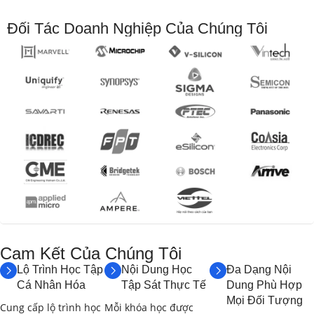
Đối Tác Doanh Nghiệp Của Chúng Tôi
Phần 1: Tổng Quan về Học Sâu và Ứng Dụng trong
Robot
Phần 2: Mạng Nơ-ron Tích Chập (CNN) và Thị Giác Máy
Tính cho Robot
Phần 3: Mạng Nơ-ron Hồi Quy (RNN) và Ứng Dụng trong
Robot
Phần 4: Học Tăng Cường Sâu (Deep Reinforcement
Learning) cho Robot
Phần 5: Generative Adversarial Networks (GANs) và Ứng
Dụng
Cam Kết Của Chúng Tôi​
Phần 6: Triển Khai Mô Hình Học Sâu trên Robot và Hệ
Lộ Trình Học Tập
Nội Dung Học
Đa Dạng Nội
Thống Nhúng
Cá Nhân Hóa
Tập Sát Thực Tế
Dung Phù Hợp
Mọi Đối Tượng
Cung cấp lộ trình học
Mỗi khóa học được