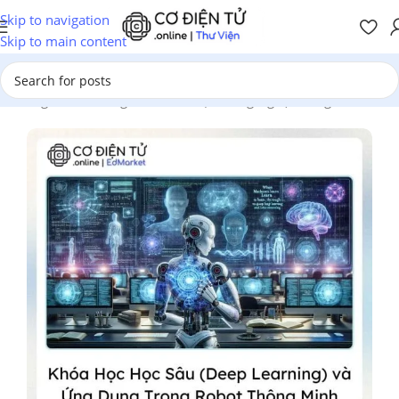
Skip to navigation
Skip to main content
Trang chủ
/
Chương Trình Đào Tạo
/
Công Nghệ Thông Tin