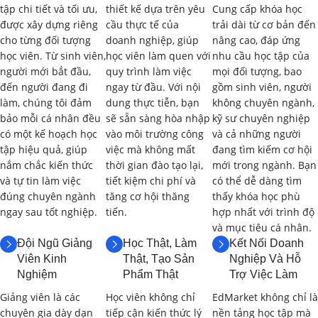
II. NỘI DUNG ĐƯỢC HỌC
tập chi tiết và tối ưu,
thiết kế dựa trên yêu
Cung cấp khóa học
được xây dựng riêng
cầu thực tế của
trải dài từ cơ bản đến
(LEARNING OUTCOMES &
cho từng đối tượng
doanh nghiệp, giúp
nâng cao, đáp ứng
SCHEDULE):
học viên. Từ sinh viên,
học viên làm quen với
nhu cầu học tập của
người mới bắt đầu,
quy trình làm việc
mọi đối tượng, bao
Khóa học được thiết kế với thời lượng
60 giờ
, bao gồm lý
đến người đang đi
ngay từ đầu. Với nội
gồm sinh viên, người
thuyết, bài tập, thực hành trên phần mềm mô phỏng/robot
làm, chúng tôi đảm
dung thực tiễn, bạn
không chuyên ngành,
bảo mỗi cá nhân đều
sẽ sẵn sàng hòa nhập
kỹ sư chuyên nghiệp
và các dự án thực tế. Dưới đây là nội dung chi tiết và thời
có một kế hoạch học
vào môi trường công
và cả những người
gian học dự kiến cho từng phần:
tập hiệu quả, giúp
việc mà không mất
đang tìm kiếm cơ hội
nắm chắc kiến thức
thời gian đào tạo lại,
mới trong ngành. Bạn
Phần 1: Tổng Quan về Học Sâu và Ứng
và tự tin làm việc
tiết kiệm chi phí và
có thể dễ dàng tìm
Dụng trong Robot (6 giờ)
đúng chuyên ngành
tăng cơ hội thăng
thấy khóa học phù
ngay sau tốt nghiệp.
tiến.
hợp nhất với trình độ
1.1. Giới Thiệu về Học Sâu
(2 giờ)
và mục tiêu cá nhân.
Đội Ngũ Giảng
Học Thật, Làm
Kết Nối Doanh
Khái niệm, lịch sử phát triển và các thành phần của học
Viên Kinh
Thật, Tạo Sản
Nghiệp Và Hỗ
sâu.
Nghiệm
Phẩm Thật
Trợ Việc Làm
Giảng viên là các
Học viên không chỉ
EdMarket không chỉ là
Phân biệt học sâu với học máy truyền thống.
chuyên gia dày dạn
tiếp cận kiến thức lý
nền tảng học tập mà