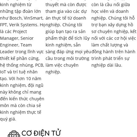
kinh nghiệm từ
thuyết mà còn được
còn là cầu nối giữa
Các loại mạng nơ-ron sâu phổ biến (CNN, RNN, GAN…).
những tập đoàn lớn
tham gia vào các dự
học viên và doanh
như Bosch, VinSmart,
án thực tế từ doanh
nghiệp. Chúng tôi hỗ
Các ứng dụng tiêu biểu của học sâu.
FPT, Verik Systems. Họ
nghiệp. Chúng tôi
trợ bạn xây dựng hồ
là các Project
giúp bạn tạo ra sản
sơ chuyên nghiệp, kết
1.2. Ứng Dụng Học Sâu trong Robot
(2 giờ)
Manager, Senior
phẩm thật để tích lũy
nối với các cơ hội việc
Engineer, Team
kinh nghiệm, sẵn
làm chất lượng và
Vai trò của học sâu trong việc phát triển robot thông minh.
Leader trong lĩnh vực
sàng đáp ứng mọi yêu
đồng hành trên hành
thiết kế phần cứng,
cầu trong môi trường
trình phát triển sự
Các lĩnh vực ứng dụng học sâu trong robot (thị giác máy
hệ thống nhúng, PCB,
làm việc chuyên
nghiệp dài lâu.
tính, xử lý ngôn ngữ tự nhiên, điều khiển, lập kế hoạch…).
IoT và trí tuệ nhân
nghiệp.
tạo. Với hơn 10 năm
Lợi ích và thách thức khi ứng dụng học sâu cho robot.
kinh nghiệm, đội ngũ
này không chỉ mang
1.3. Tổng Quan về Quy Trình Phát Triển Ứng
đến kiến thức chuyên
Dụng Học Sâu cho Robot
(2 giờ)
môn mà còn chia sẻ
kinh nghiệm thực tế
Các bước trong quy trình phát triển ứng dụng học sâu.
quý giá.
Thu thập và chuẩn bị dữ liệu.