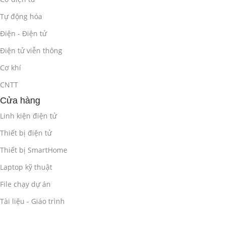
Tự động hóa
Ứng dụng của CNN trong xử lý ảnh và thị giác máy tính.
Điện - Điện tử
2.2. Xây Dựng và Huấn Luyện CNN với
Điện tử viễn thông
TensorFlow/Keras
(4 giờ)
Cơ khí
Giới thiệu về TensorFlow/Keras và các API.
CNTT
Cửa hàng
Xây dựng mô hình CNN với Keras.
Linh kiện điện tử
Huấn luyện mô hình CNN trên tập dữ liệu ảnh.
Thiết bị điện tử
Đánh giá và tối ưu mô hình CNN.
Thiết bị SmartHome
Laptop kỹ thuật
Thực hành xây dựng và huấn luyện CNN với
TensorFlow/Keras.
File chạy dự án
Tài liệu - Giáo trình
2.3. Ứng Dụng CNN trong Thị Giác Máy Tính
cho Robot
(4 giờ)