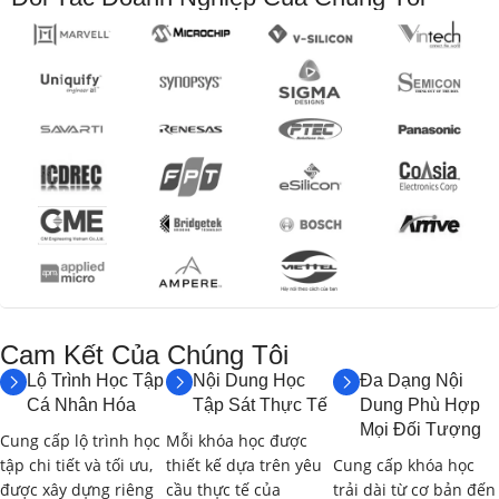
Phần 2: Các Vấn Đề Đạo Đức Tiềm Ẩn trong Phát Triển
và Sử Dụng Robot
Phần 3: Khung Pháp Lý, Quy Định và Tiêu Chuẩn Đạo
Đức cho AI và Robot
Phần 4: Trách Nhiệm Xã Hội và Đạo Đức của Nhà Phát
Triển Robot
Phần 5: Phương Pháp Tiếp Cận Đạo Đức trong Thiết Kế
và Triển Khai Robot
Cam Kết Của Chúng Tôi​
II. NỘI DUNG ĐƯỢC HỌC
Lộ Trình Học Tập
Nội Dung Học
Đa Dạng Nội
(LEARNING OUTCOMES &
Cá Nhân Hóa
Tập Sát Thực Tế
Dung Phù Hợp
SCHEDULE):
Mọi Đối Tượng
Cung cấp lộ trình học
Mỗi khóa học được
tập chi tiết và tối ưu,
thiết kế dựa trên yêu
Cung cấp khóa học
Khóa học được thiết kế với thời lượng
30 giờ
, bao gồm các
được xây dựng riêng
cầu thực tế của
trải dài từ cơ bản đến