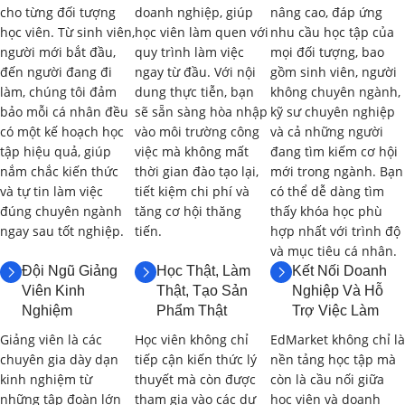
bài giảng, thảo luận, nghiên cứu tình huống và bài tập
cho từng đối tượng
doanh nghiệp, giúp
nâng cao, đáp ứng
nhóm. Dưới đây là nội dung chi tiết và thời gian học dự
học viên. Từ sinh viên,
học viên làm quen với
nhu cầu học tập của
kiến cho từng phần:
người mới bắt đầu,
quy trình làm việc
mọi đối tượng, bao
đến người đang đi
ngay từ đầu. Với nội
gồm sinh viên, người
Phần 1: Tổng Quan về Đạo Đức AI và
làm, chúng tôi đảm
dung thực tiễn, bạn
không chuyên ngành,
bảo mỗi cá nhân đều
sẽ sẵn sàng hòa nhập
kỹ sư chuyên nghiệp
Robot (6 giờ)
có một kế hoạch học
vào môi trường công
và cả những người
tập hiệu quả, giúp
việc mà không mất
đang tìm kiếm cơ hội
1.1. Giới Thiệu về Đạo Đức AI
(2 giờ)
nắm chắc kiến thức
thời gian đào tạo lại,
mới trong ngành. Bạn
và tự tin làm việc
tiết kiệm chi phí và
có thể dễ dàng tìm
Khái niệm về đạo đức và đạo đức trong công nghệ.
đúng chuyên ngành
tăng cơ hội thăng
thấy khóa học phù
ngay sau tốt nghiệp.
tiến.
hợp nhất với trình độ
Tại sao cần quan tâm đến đạo đức AI?
và mục tiêu cá nhân.
Đội Ngũ Giảng
Học Thật, Làm
Kết Nối Doanh
Các nguyên tắc đạo đức cơ bản trong AI (công bằng, minh
Viên Kinh
Thật, Tạo Sản
Nghiệp Và Hỗ
bạch, trách nhiệm giải trình, bảo mật, an toàn…).
Nghiệm
Phẩm Thật
Trợ Việc Làm
Giảng viên là các
Học viên không chỉ
EdMarket không chỉ là
Giới thiệu về các tổ chức và hiệp hội về đạo đức AI.
chuyên gia dày dạn
tiếp cận kiến thức lý
nền tảng học tập mà
kinh nghiệm từ
thuyết mà còn được
còn là cầu nối giữa
1.2. Robot và Xã Hội
(2 giờ)
những tập đoàn lớn
tham gia vào các dự
học viên và doanh