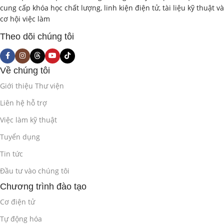
cung cấp khóa học chất lượng, linh kiện điện tử, tài liệu kỹ thuật và
Phần 2: Các Vấn Đề Đạo Đức Tiềm Ẩn
cơ hội việc làm
trong Phát Triển và Sử Dụng Robot (8
Theo dõi chúng tôi
giờ)
2.1. An Toàn và Rủi Ro
(2 giờ)
Về chúng tôi
Giới thiệu Thư viện
Đảm bảo an toàn cho con người khi làm việc và tương tác
với robot.
Liên hệ hỗ trợ
Việc làm kỹ thuật
Phân tích các rủi ro tiềm ẩn khi sử dụng robot (tai nạn lao
động, lỗi hệ thống, mất kiểm soát…).
Tuyển dụng
Tin tức
Trách nhiệm pháp lý khi xảy ra sự cố liên quan đến robot.
Đầu tư vào chúng tôi
Thảo luận về “vấn đề xe tự lái” (Trolley Problem) và các tình
Chương trình đào tạo
huống đạo đức tương tự.
Cơ điện tử
2.2. Quyền Riêng Tư và Bảo Mật Dữ Liệu
(2 giờ)
Tự động hóa