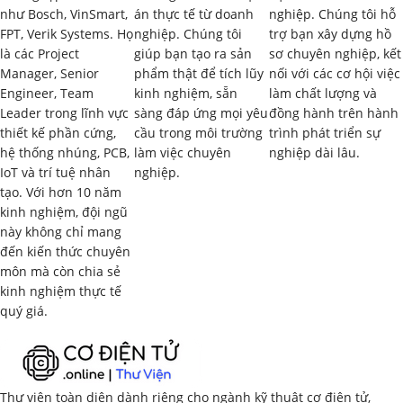
như Bosch, VinSmart,
án thực tế từ doanh
nghiệp. Chúng tôi hỗ
Lịch sử phát triển của robot và tác động đến xã hội.
FPT, Verik Systems. Họ
nghiệp. Chúng tôi
trợ bạn xây dựng hồ
là các Project
giúp bạn tạo ra sản
sơ chuyên nghiệp, kết
Lợi ích và thách thức của việc ứng dụng robot.
Manager, Senior
phẩm thật để tích lũy
nối với các cơ hội việc
Engineer, Team
kinh nghiệm, sẵn
làm chất lượng và
Các kịch bản tương lai về sự tương tác giữa con người và
Leader trong lĩnh vực
sàng đáp ứng mọi yêu
đồng hành trên hành
robot.
thiết kế phần cứng,
cầu trong môi trường
trình phát triển sự
hệ thống nhúng, PCB,
làm việc chuyên
nghiệp dài lâu.
Thảo luận về vai trò của robot trong tương lai.
IoT và trí tuệ nhân
nghiệp.
tạo. Với hơn 10 năm
1.3. Mối Quan Hệ giữa Đạo Đức AI và Đạo Đức
kinh nghiệm, đội ngũ
Robot
(2 giờ)
này không chỉ mang
đến kiến thức chuyên
Phân tích mối liên hệ giữa đạo đức AI và đạo đức trong
môn mà còn chia sẻ
phát triển robot.
kinh nghiệm thực tế
quý giá.
Các vấn đề đạo đức chung trong AI và robot.
Giới thiệu các khái niệm về “robot có đạo đức” và “trí tuệ
nhân tạo có trách nhiệm”.
Thư viện toàn diện dành riêng cho ngành kỹ thuật cơ điện tử,