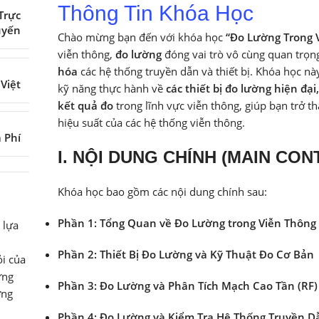
Thông Tin Khóa Học
Trực
uyến
Chào mừng bạn đến với khóa học
“Đo Lường Trong V
viễn thông,
đo lường
đóng vai trò vô cùng quan trọn
hóa
các hệ thống truyền dẫn và thiết bị. Khóa học nà
 Việt
kỹ năng thực hành về
các thiết bị đo lường hiện đại
kết quả đo
trong lĩnh vực viễn thông, giúp bạn trở 
hiệu suất của các hệ thống viễn thông.
ả Phí
I. NỘI DUNG CHÍNH (MAIN CON
Khóa học bao gồm các nội dung chính sau:
Phần 1: Tổng Quan về Đo Lường trong Viễn Thông
 lựa
Phần 2: Thiết Bị Đo Lường và Kỹ Thuật Đo Cơ Bản
i của
ững
Phần 3: Đo Lường và Phân Tích Mạch Cao Tần (RF)
ớng
Phần 4: Đo Lường và Kiểm Tra Hệ Thống Truyền 