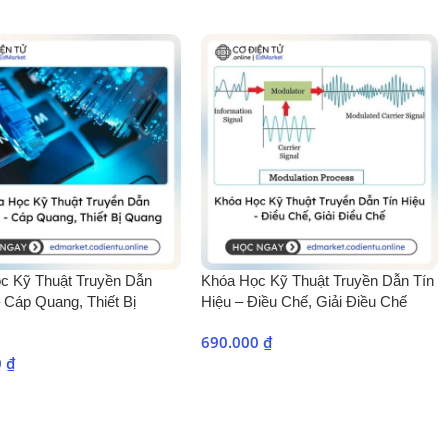
ộ Chính Xác
(2 giờ)
 phép đo.
c Kỹ Thuật Truyền Dẫn
Khóa Học Kỹ Thuật Truyền Dẫn Tín
ng
(2 giờ)
 Cáp Quang, Thiết Bị
Hiệu – Điều Chế, Giải Điều Chế
ng, cáp quang, vô tuyến, vệ tinh…).
690.000
₫
0
₫
thông.