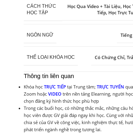
Học Qua Video + Tài Liệu
,
Học 
CÁCH THỨC
Tiếp
,
Học Trực T
HỌC TẬP
Tiếng
NGÔN NGỮ
Có Chứng Chỉ
,
Tr
THỂ LOẠI KHÓA HỌC
Thông tin liên quan
Khóa học
TRỰC TIẾP
tại Trung tâm;
TRỰC TUYẾN
qua
Zoom hoặc
VIDEO
trên nền tảng Elearning, người học
chọn đăng ký hình thức học phù hợp
Trong các buổi học, có những thắc mắc, những câu hỏ
học viên được GV giải đáp ngay khi học. Cùng với nh
chia sẻ của GV về công việc, kinh nghiệm thực tế, hư
phát triển ngành nghề trong tương lai.