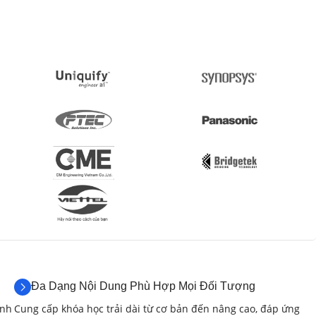
huật Đo Cơ Bản (10 giờ)
, digital, mixed-signal).
 tốc độ lấy mẫu, độ phân giải…).
.
độ, tần số, chu kỳ, độ rộng xung…).
g cao.
2 giờ)
n hiệu hình sin, vuông, tam giác, xung…).
Đa Dạng Nội Dung Phù Hợp Mọi Đối Tượng
 công suất, độ chính xác…).
anh
Cung cấp khóa học trải dài từ cơ bản đến nâng cao, đáp ứng