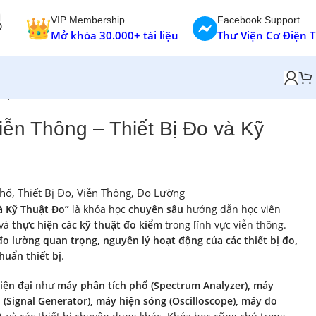
VIP Membership
Facebook Support
Mở khóa 30.000+ tài liệu
Thư Viện Cơ Điện 
huật Đo
ễn Thông – Thiết Bị Đo và Kỹ
Phổ
,
Thiết Bị Đo
,
Viễn Thông
,
Đo Lường
à Kỹ Thuật Đo”
là khóa học
chuyên sâu
hướng dẫn học viên
và
thực hiện các kỹ thuật đo kiểm
trong lĩnh vực viễn thông.
đo lường quan trọng, nguyên lý hoạt động của các thiết bị đo,
huẩn thiết bị
.
iện đại
như
máy phân tích phổ (Spectrum Analyzer), máy
 (Signal Generator), máy hiện sóng (Oscilloscope), máy đo