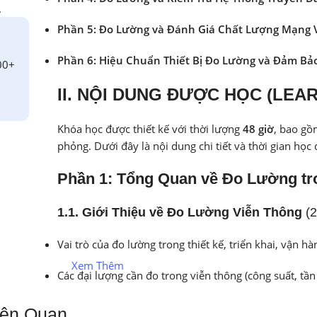
.
Phần 5: Đo Lường và Đánh Giá Chất Lượng Mạng 
Phần 6: Hiệu Chuẩn Thiết Bị Đo Lường và Đảm Bả
00+
II. NỘI DUNG ĐƯỢC HỌC (LE
Khóa học được thiết kế với thời lượng
48 giờ
, bao gồ
phỏng. Dưới đây là nội dung chi tiết và thời gian học
Phần 1: Tổng Quan về Đo Lường tro
1.1. Giới Thiệu về Đo Lường Viễn Thông
(2
Vai trò của đo lường trong thiết kế, triển khai, vận h
Xem Thêm
Các đại lượng cần đo trong viễn thông (công suất, tần
Các tiêu chuẩn và quy định liên quan đến đo lường tr
iên Quan