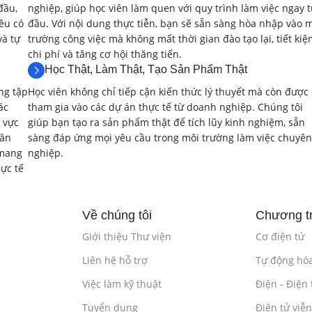
đầu,
nghiệp, giúp học viên làm quen với quy trình làm việc ngay 
Ứng dụng của máy phát tín hiệu trong kiểm tra và hi
ều có
đầu. Với nội dung thực tiễn, bạn sẽ sẵn sàng hòa nhập vào 
và tự
trường công việc mà không mất thời gian đào tạo lại, tiết ki
Thực hành sử dụng máy phát tín hiệu.
chi phí và tăng cơ hội thăng tiến.
Học Thật, Làm Thật, Tạo Sản Phẩm Thật
2.3. Đồng Hồ Vạn Năng (Multimeter)
(2 giờ)
ng tập
Học viên không chỉ tiếp cận kiến thức lý thuyết mà còn được
ác
tham gia vào các dự án thực tế từ doanh nghiệp. Chúng tôi
Nguyên lý hoạt động và các loại đồng hồ vạn năng (ana
 vực
giúp bạn tạo ra sản phẩm thật để tích lũy kinh nghiệm, sẵn
hân
sàng đáp ứng mọi yêu cầu trong môi trường làm việc chuyên
Các chức năng đo của đồng hồ vạn năng (điện áp, dòn
 mang
nghiệp.
ực tế
Thực hành đo các thông số cơ bản của mạch điện bằ
2.4. Máy Đếm Tần Số (Frequency Counter)
Về chúng tôi
Chương tr
Nguyên lý hoạt động và các thông số kỹ thuật của m
Giới thiệu Thư viện
Cơ điện tử
Liên hệ hỗ trợ
Tự động hó
Ứng dụng của máy đếm tần trong đo lường tần số và 
Việc làm kỹ thuật
Điện - Điện 
Thực hành sử dụng máy đếm tần.
Tuyển dụng
Điện tử viễ