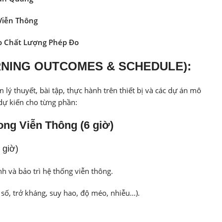
Viễn Thông
o Chất Lượng Phép Đo
ARNING OUTCOMES & SCHEDULE):
m lý thuyết, bài tập, thực hành trên thiết bị và các dự án mô
 dự kiến cho từng phần:
ng Viễn Thông (6 giờ)
 giờ)
ành và bảo trì hệ thống viễn thông.
 số, trở kháng, suy hao, độ méo, nhiễu…).
ong viễn thông.