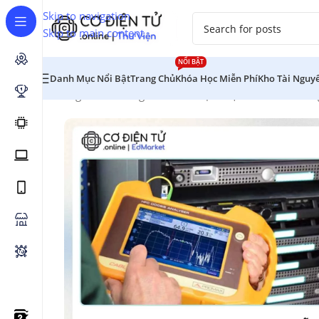
Skip to navigation
Skip to main content
NỔI BẬT
Danh Mục Nổi Bật
Trang Chủ
Khóa Học Miễn Phí
Kho Tài Nguy
Trang chủ
/
Chương Trình Đào Tạo
/
Điện Tử - Viễn Thôn