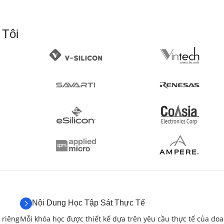
Phần 2: Thiết Bị Đo Lường và Kỹ T
 Tôi
2.1. Máy Hiện Sóng (Oscilloscope)
(3 giờ)
Nguyên lý hoạt động và các loại máy hiện sóng (analog
Các thông số kỹ thuật của máy hiện sóng (băng thông,
Các chế độ hoạt động và cách sử dụng máy hiện sóng
Thực hành đo các thông số cơ bản của tín hiệu (biên 
Giới thiệu về máy hiện sóng số và các chức năng nân
2.2. Máy Phát Tín Hiệu (Signal Generator)
(
Nguyên lý hoạt động và các loại máy phát tín hiệu (tí
Nội Dung Học Tập Sát Thực Tế
Các thông số kỹ thuật của máy phát tín hiệu (dải tần,
 riêng
Mỗi khóa học được thiết kế dựa trên yêu cầu thực tế của do