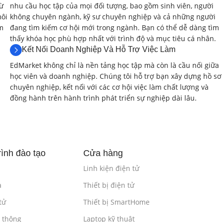
từ
nhu cầu học tập của mọi đối tượng, bao gồm sinh viên, người
ệu chỉnh mạch điện tử.
môi
không chuyên ngành, kỹ sư chuyên nghiệp và cả những người
ệm
đang tìm kiếm cơ hội mới trong ngành. Bạn có thể dễ dàng tìm
thấy khóa học phù hợp nhất với trình độ và mục tiêu cá nhân.
Kết Nối Doanh Nghiệp Và Hỗ Trợ Việc Làm
EdMarket không chỉ là nền tảng học tập mà còn là cầu nối giữa
học viên và doanh nghiệp. Chúng tôi hỗ trợ bạn xây dựng hồ sơ
log, digital).
chuyên nghiệp, kết nối với các cơ hội việc làm chất lượng và
đồng hành trên hành trình phát triển sự nghiệp dài lâu.
g điện, điện trở, thông mạch…).
ng đồng hồ vạn năng.
(1 giờ)
ình đào tạo
Cửa hàng
áy đếm tần.
Linh kiện điện tử
a
Thiết bị điện tử
chu kỳ.
tử
Thiết bị SmartHome
n thông
Laptop kỹ thuật