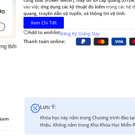
công suất (Power Meter), máy đo lỗi cáp quang (OTDR
vào việc
ứng dụng các kỹ thuật đo kiểm
trong các hệ 
quang, truyền dẫn vô tuyến, và thông tin vệ tinh
.
Xem Chi Tiết
Add to wishlist
Đăng Ký Giảng Dạy
Thanh toán online:
ng Bởi
Lưu Ý:
Khóa học này nằm trong Chương trình đào tạ
 Nam
thiệu. Không nằm trong Kho Khóa Học Miễn P