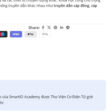
)
, và các thiết bị chuyên dụng khác. Khóa học cũng chú trọng
thống truyền dẫn khác nhau như
truyền dẫn cáp đồng, cáp
Share:
o của SmartIO Academy được Thư Viện Cơ Điện Tử giới
hí