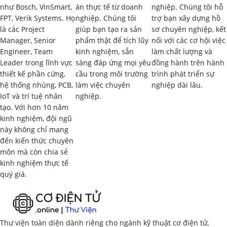
như Bosch, VinSmart,
án thực tế từ doanh
nghiệp. Chúng tôi hỗ
Các công cụ và ngôn ngữ lập trình cho ứng dụng di động.
FPT, Verik Systems. Họ
nghiệp. Chúng tôi
trợ bạn xây dựng hồ
là các Project
giúp bạn tạo ra sản
sơ chuyên nghiệp, kết
1.2. Tổng Quan về Mạng Viễn Thông
(2 giờ)
Manager, Senior
phẩm thật để tích lũy
nối với các cơ hội việc
Engineer, Team
kinh nghiệm, sẵn
làm chất lượng và
Giới thiệu về các loại mạng viễn thông (mạng di động,
Leader trong lĩnh vực
sàng đáp ứng mọi yêu
đồng hành trên hành
thiết kế phần cứng,
cầu trong môi trường
trình phát triển sự
mạng cố định, mạng truyền dẫn…).
hệ thống nhúng, PCB,
làm việc chuyên
nghiệp dài lâu.
IoT và trí tuệ nhân
nghiệp.
Các thành phần chính của mạng viễn thông.
tạo. Với hơn 10 năm
kinh nghiệm, đội ngũ
Các dịch vụ viễn thông cơ bản (thoại, dữ liệu, SMS, MMS…).
này không chỉ mang
đến kiến thức chuyên
1.3. Vai Trò của Ứng Dụng Di Động trong Mạng
môn mà còn chia sẻ
Viễn Thông
(2 giờ)
kinh nghiệm thực tế
quý giá.
Xu hướng phát triển của ứng dụng di động trong lĩnh vực
viễn thông.
Các ứng dụng di động cho người dùng cuối (end-user
Thư viện toàn diện dành riêng cho ngành kỹ thuật cơ điện tử,
applications).