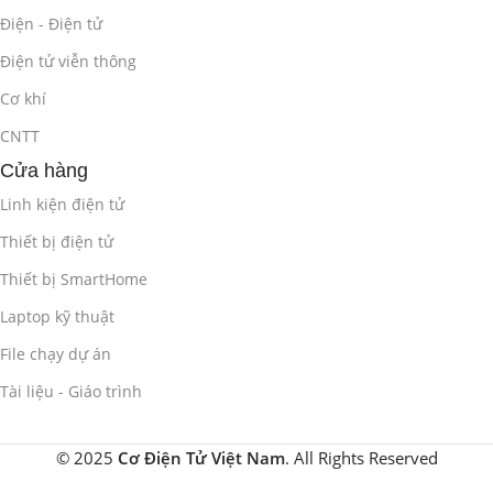
Xử lý sự kiện (Event Handling) trong ứng dụng Android.
Điện - Điện tử
Thực hành xây dựng ứng dụng Android đơn giản.
Điện tử viễn thông
Cơ khí
Giới thiệu về Kotlin và lợi ích khi sử dụng cho Android.
CNTT
2.2. Lập Trình Ứng Dụng iOS với
Cửa hàng
Swift/Objective-C
(6 giờ)
Linh kiện điện tử
Giới thiệu về nền tảng iOS và Xcode.
Thiết bị điện tử
Cấu trúc của một ứng dụng iOS (ViewController,
Thiết bị SmartHome
Storyboard, Interface Builder…).
Laptop kỹ thuật
Lập trình giao diện người dùng (UI) với các thành phần cơ
File chạy dự án
bản.
Tài liệu - Giáo trình
Xử lý sự kiện trong ứng dụng iOS.
© 2025
Cơ Điện Tử Việt Nam
. All Rights Reserved
Thực hành xây dựng ứng dụng iOS đơn giản.