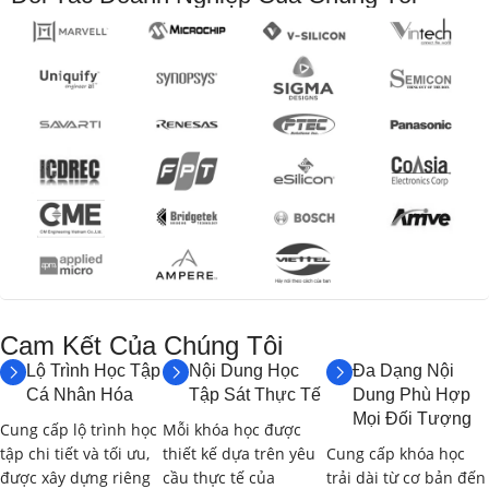
Phần 1: Tổng Quan về Lập Trình Ứng Dụng Di Động và
Mạng Viễn Thông
Phần 2: Lập Trình Ứng Dụng Di Động Cơ Bản
Phần 3: Tích Hợp API Viễn Thông vào Ứng Dụng Di Động
Phần 4: Phát Triển Ứng Dụng Di Động cho Các Dịch Vụ
Viễn Thông
Phần 5: Bảo Mật Ứng Dụng Di Động và Triển Khai
Phần 6: Dự Án Cuối Khóa: Phát Triển Ứng Dụng Di Động
Cam Kết Của Chúng Tôi​
Cho Mạng Viễn Thông
Lộ Trình Học Tập
Nội Dung Học
Đa Dạng Nội
II. NỘI DUNG ĐƯỢC HỌC
Cá Nhân Hóa
Tập Sát Thực Tế
Dung Phù Hợp
Mọi Đối Tượng
(LEARNING OUTCOMES &
Cung cấp lộ trình học
Mỗi khóa học được
tập chi tiết và tối ưu,
thiết kế dựa trên yêu
Cung cấp khóa học
SCHEDULE):
được xây dựng riêng
cầu thực tế của
trải dài từ cơ bản đến