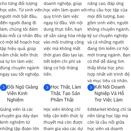
cho từng đối tượng
doanh nghiệp, giúp
nâng cao, đáp ứng
Khóa học được thiết kế với thời lượng
60 giờ
, bao gồm lý
học viên. Từ sinh viên,
học viên làm quen với
nhu cầu học tập của
thuyết, bài tập, thực hành trên các nền tảng phát triển và
người mới bắt đầu,
quy trình làm việc
mọi đối tượng, bao
các dự án thực tế. Dưới đây là nội dung chi tiết và thời gian
đến người đang đi
ngay từ đầu. Với nội
gồm sinh viên, người
làm, chúng tôi đảm
dung thực tiễn, bạn
không chuyên ngành,
học dự kiến cho từng phần:
bảo mỗi cá nhân đều
sẽ sẵn sàng hòa nhập
kỹ sư chuyên nghiệp
có một kế hoạch học
vào môi trường công
và cả những người
Phần 1: Tổng Quan về Lập Trình Ứng
tập hiệu quả, giúp
việc mà không mất
đang tìm kiếm cơ hội
Dụng Di Động và Mạng Viễn Thông (6
nắm chắc kiến thức
thời gian đào tạo lại,
mới trong ngành. Bạn
giờ)
và tự tin làm việc
tiết kiệm chi phí và
có thể dễ dàng tìm
đúng chuyên ngành
tăng cơ hội thăng
thấy khóa học phù
ngay sau tốt nghiệp.
tiến.
hợp nhất với trình độ
1.1. Giới Thiệu về Lập Trình Ứng Dụng Di
và mục tiêu cá nhân.
Động
(2 giờ)
Đội Ngũ Giảng
Học Thật, Làm
Kết Nối Doanh
Viên Kinh
Thật, Tạo Sản
Nghiệp Và Hỗ
Tổng quan về các nền tảng di động phổ biến (Android, iOS).
Nghiệm
Phẩm Thật
Trợ Việc Làm
Giới thiệu về các mô hình phát triển ứng dụng di động
Giảng viên là các
Học viên không chỉ
EdMarket không chỉ là
(Native, Hybrid, Web).
chuyên gia dày dạn
tiếp cận kiến thức lý
nền tảng học tập mà
kinh nghiệm từ
thuyết mà còn được
còn là cầu nối giữa
Quy trình phát triển ứng dụng di động.
những tập đoàn lớn
tham gia vào các dự
học viên và doanh