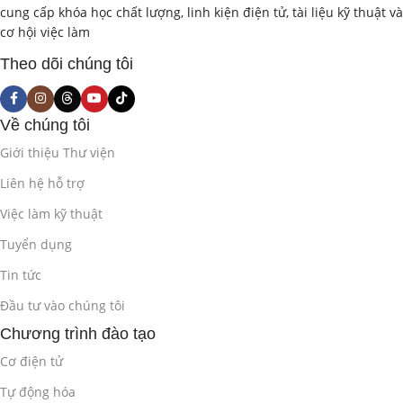
cung cấp khóa học chất lượng, linh kiện điện tử, tài liệu kỹ thuật và
cơ hội việc làm
Các ứng dụng di động cho quản lý và vận hành mạng lưới.
Theo dõi chúng tôi
Giới thiệu về các API viễn thông.
Phần 2: Lập Trình Ứng Dụng Di Động
Về chúng tôi
Cơ Bản (12 giờ)
Giới thiệu Thư viện
Liên hệ hỗ trợ
2.1. Lập Trình Ứng Dụng Android với
Java/Kotlin
(6 giờ)
Việc làm kỹ thuật
Tuyển dụng
Giới thiệu về nền tảng Android và Android Studio.
Tin tức
Cấu trúc của một ứng dụng Android (Activity, Layout,
Đầu tư vào chúng tôi
Manifest…).
Chương trình đào tạo
Lập trình giao diện người dùng (UI) với các thành phần cơ
Cơ điện tử
bản (TextView, Button, EditText, ImageView…).
Tự động hóa