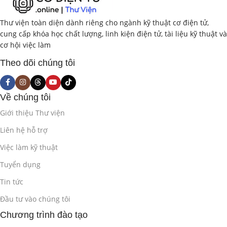
2.1. Thiết Lập Cấu Hình Hệ Thống
(2 giờ)
Thư viện toàn diện dành riêng cho ngành kỹ thuật cơ điện tử,
Cài đặt các thông số hệ thống (system configuration).
cung cấp khóa học chất lượng, linh kiện điện tử, tài liệu kỹ thuật và
cơ hội việc làm
Tùy chỉnh các tùy chọn hiển thị.
Theo dõi chúng tôi
Thiết lập đơn vị đo lường.
Về chúng tôi
Tạo và quản lý các file cấu hình.
Giới thiệu Thư viện
Bài lab:
Thiết lập cấu hình hệ thống theo yêu cầu cụ thể.
Liên hệ hỗ trợ
Phần mềm:
Mastercam.
Việc làm kỹ thuật
Tuyển dụng
Ngôn ngữ:
Không sử dụng ngôn ngữ lập trình, chủ yếu
thao tác trên giao diện đồ họa.
Tin tức
Đầu tư vào chúng tôi
2.2. Quản Lý Các Lớp (Levels) và Mặt Phẳng
Làm Việc (Planes)
(2 giờ)
Chương trình đào tạo