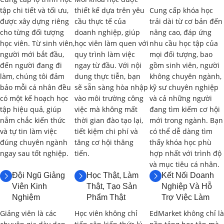
Dưới đây là nội dung chi tiết và thời gian học dự kiến cho
tập chi tiết và tối ưu,
thiết kế dựa trên yêu
Cung cấp khóa học
từng phần:
được xây dựng riêng
cầu thực tế của
trải dài từ cơ bản đến
cho từng đối tượng
doanh nghiệp, giúp
nâng cao, đáp ứng
Phần 1: Giới Thiệu về Mastercam và
học viên. Từ sinh viên,
học viên làm quen với
nhu cầu học tập của
người mới bắt đầu,
quy trình làm việc
mọi đối tượng, bao
Giao Diện Phần Mềm (4 giờ)
đến người đang đi
ngay từ đầu. Với nội
gồm sinh viên, người
làm, chúng tôi đảm
dung thực tiễn, bạn
không chuyên ngành,
1.1. Tổng Quan về Mastercam
(2 giờ)
bảo mỗi cá nhân đều
sẽ sẵn sàng hòa nhập
kỹ sư chuyên nghiệp
có một kế hoạch học
vào môi trường công
và cả những người
Giới thiệu về Mastercam và các phiên bản.
tập hiệu quả, giúp
việc mà không mất
đang tìm kiếm cơ hội
nắm chắc kiến thức
thời gian đào tạo lại,
mới trong ngành. Bạn
Các module của Mastercam (Mill, Lathe, Router, Wire,
và tự tin làm việc
tiết kiệm chi phí và
có thể dễ dàng tìm
Design…).
đúng chuyên ngành
tăng cơ hội thăng
thấy khóa học phù
ngay sau tốt nghiệp.
tiến.
hợp nhất với trình độ
Ứng dụng của Mastercam trong lập trình gia công CNC.
và mục tiêu cá nhân.
Đội Ngũ Giảng
Học Thật, Làm
Kết Nối Doanh
So sánh Mastercam với các phần mềm CAM khác.
Viên Kinh
Thật, Tạo Sản
Nghiệp Và Hỗ
Nghiệm
Phẩm Thật
Trợ Việc Làm
1.2. Giao Diện và Các Thanh Công Cụ
(2 giờ)
Giảng viên là các
Học viên không chỉ
EdMarket không chỉ là