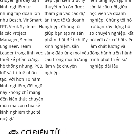
chuyên gia dày dạn
tiếp cận kiến thức lý
nền tảng học tập mà
Làm quen với giao diện người dùng của Mastercam.
kinh nghiệm từ
thuyết mà còn được
còn là cầu nối giữa
những tập đoàn lớn
tham gia vào các dự
học viên và doanh
Các thanh công cụ (toolbars) và cách tùy chỉnh.
như Bosch, VinSmart,
án thực tế từ doanh
nghiệp. Chúng tôi hỗ
FPT, Verik Systems. Họ
nghiệp. Chúng tôi
trợ bạn xây dựng hồ
Các cửa sổ làm việc (graphics window, toolpath manager,
là các Project
giúp bạn tạo ra sản
sơ chuyên nghiệp, kết
operations manager…).
Manager, Senior
phẩm thật để tích lũy
nối với các cơ hội việc
Engineer, Team
kinh nghiệm, sẵn
làm chất lượng và
Các chế độ hiển thị và thao tác với mô hình.
Leader trong lĩnh vực
sàng đáp ứng mọi yêu
đồng hành trên hành
thiết kế phần cứng,
cầu trong môi trường
trình phát triển sự
Bài lab:
Khởi động Mastercam, tạo project mới và làm
hệ thống nhúng, PCB,
làm việc chuyên
nghiệp dài lâu.
quen với các thanh công cụ, cửa sổ làm việc.
IoT và trí tuệ nhân
nghiệp.
tạo. Với hơn 10 năm
Phần mềm:
Mastercam.
kinh nghiệm, đội ngũ
này không chỉ mang
Ngôn ngữ:
Không sử dụng ngôn ngữ lập trình, chủ yếu
đến kiến thức chuyên
thao tác trên giao diện đồ họa.
môn mà còn chia sẻ
kinh nghiệm thực tế
Phần 2: Thiết Lập Môi Trường Làm
quý giá.
Việc và Các Chế Độ Hiển Thị (4 giờ)