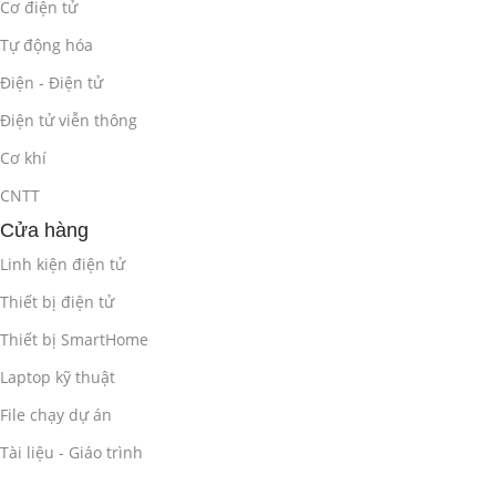
Cơ điện tử
Tạo và quản lý các lớp (levels) trong Mastercam.
Tự động hóa
Thiết lập mặt phẳng làm việc (WCS, construction plane, tool
Điện - Điện tử
plane).
Điện tử viễn thông
Sử dụng các chế độ hiển thị khác nhau (wireframe, shaded,
Cơ khí
hidden lines…).
CNTT
Bài lab:
Thực hành quản lý các lớp và mặt phẳng làm việc
Cửa hàng
trong các project.
Linh kiện điện tử
Phần mềm:
Mastercam.
Thiết bị điện tử
Thiết bị SmartHome
Ngôn ngữ:
Không sử dụng ngôn ngữ lập trình, chủ yếu
thao tác trên giao diện đồ họa.
Laptop kỹ thuật
File chạy dự án
Phần 3: Lập Trình Gia Công Phay 2D
(12 giờ)
Tài liệu - Giáo trình