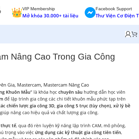
VIP Membership
Facebook Support
Mở khóa 30.000+ tài liệu
Thư Viện Cơ Điện 
am Nâng Cao Trong Gia Công
ên Gia
,
Mastercam
,
Mastercam Nâng Cao
ông Khuôn Mẫu”
là khóa học
chuyên sâu
hướng dẫn học viên
am
để lập trình gia công các chi tiết khuôn mẫu phức tạp trên
các chiến lược gia công 3D, gia công 5 trục (tùy chọn), xử lý bề
 giúp nâng cao hiệu quả và chất lượng gia công.
thực tế
, qua đó rèn luyện kỹ năng lập trình CAM, mô phỏng,
hú trọng vào việc
ứng dụng các kỹ thuật gia công tiên tiến
,