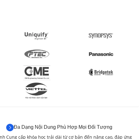
âng Cao (12 giờ)
d Machining – HSM)
(4 giờ)
oughing, Rest Roughing…).
khuôn mẫu.
 thao tác trên giao diện đồ họa.
Đa Dạng Nội Dung Phù Hợp Mọi Đối Tượng
anh
Cung cấp khóa học trải dài từ cơ bản đến nâng cao, đáp ứng