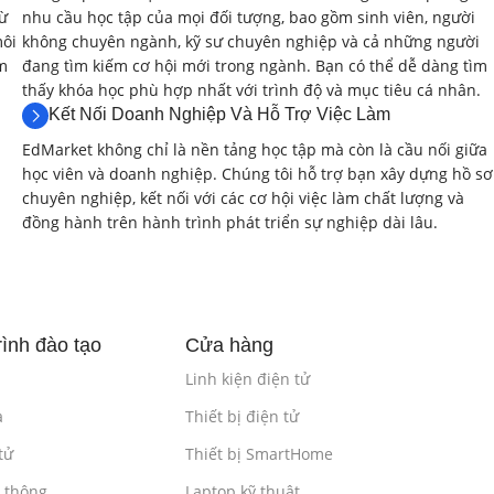
llop, Pencil, Flowline, Spiral…).
từ
nhu cầu học tập của mọi đối tượng, bao gồm sinh viên, người
môi
không chuyên ngành, kỹ sư chuyên nghiệp và cả những người
hính xác biên dạng).
ệm
đang tìm kiếm cơ hội mới trong ngành. Bạn có thể dễ dàng tìm
thấy khóa học phù hợp nhất với trình độ và mục tiêu cá nhân.
Kết Nối Doanh Nghiệp Và Hỗ Trợ Việc Làm
EdMarket không chỉ là nền tảng học tập mà còn là cầu nối giữa
phức tạp.
học viên và doanh nghiệp. Chúng tôi hỗ trợ bạn xây dựng hồ sơ
chuyên nghiệp, kết nối với các cơ hội việc làm chất lượng và
đồng hành trên hành trình phát triển sự nghiệp dài lâu.
 thao tác trên giao diện đồ họa.
Thuật Đặc Biệt
(4 giờ)
ình đào tạo
Cửa hàng
5-axis surface machining – tùy chọn).
Linh kiện điện tử
a
Thiết bị điện tử
ling, Plunge Milling…).
tử
Thiết bị SmartHome
n thông
Laptop kỹ thuật
phức tạp.