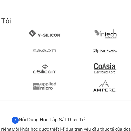
Phần 2: Chiến Lược Gia Công 3D N
2.1. Gia Công Thô Tốc Độ Cao (High Spee
 Tôi
Giới thiệu về HSM và lợi ích.
Các chiến lược gia công thô HSM (OptiRough, Area R
Lựa chọn dao cụ và chế độ cắt cho HSM.
Tối ưu hóa đường chạy dao cho gia công thô.
Bài lab:
Lập trình gia công thô HSM cho các chi tiết 
Phần mềm:
Mastercam.
Ngôn ngữ:
Không sử dụng ngôn ngữ lập trình, chủ yếu
2.2. Gia Công Tinh Nâng Cao
(4 giờ)
Nội Dung Học Tập Sát Thực Tế
 riêng
Mỗi khóa học được thiết kế dựa trên yêu cầu thực tế của do