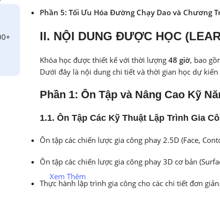
Phần 5: Tối Ưu Hóa Đường Chạy Dao và Chương Tr
II. NỘI DUNG ĐƯỢC HỌC (LE
00+
Khóa học được thiết kế với thời lượng
48 giờ
, bao gồ
Dưới đây là nội dung chi tiết và thời gian học dự kiế
Phần 1: Ôn Tập và Nâng Cao Kỹ Nă
1.1. Ôn Tập Các Kỹ Thuật Lập Trình Gia C
Ôn tập các chiến lược gia công phay 2.5D (Face, Conto
Ôn tập các chiến lược gia công phay 3D cơ bản (Surfa
Xem Thêm
Thực hành lập trình gia công cho các chi tiết đơn giản
Bài lab:
Lập trình gia công cho các chi tiết đã được h