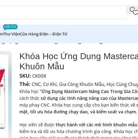
HỮU ÍCH
ên
Thư Viện
Cửa Hàng Điện – Điện Tử
ng Dụng Mastercam Nâng Cao Trong Gia Công Khuôn Mẫu
Khóa Học Ứng Dụng Masterc
Khuôn Mẫu
SKU:
CK008
Thẻ:
CNC
,
Cơ Khí
,
Gia Công Khuôn Mẫu
,
Học Cùng Chuy
Khóa học
“Ứng Dụng Mastercam Nâng Cao Trong Gia C
cách thức
sử dụng các tính năng nâng cao của Masterc
máy phay CNC. Khóa học cung cấp cho bạn kiến thức về
mặt, tối ưu hóa đường chạy dao, và kiểm soát va chạm
,
Học viên sẽ được
thực hành với các mô hình khuôn mẫu 
kiểm tra và tối ưu hóa chương trình gia công. Khóa học c