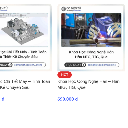
 thao tác trên giao diện đồ họa.
 Chọn Nâng Cao
(3 giờ)
ath Editor).
ntrol).
HOT
c Chi Tiết Máy – Tính Toán
Khóa Học Công Nghệ Hàn – Hàn
t Kế Chuyên Sâu
MIG, TIG, Que
ác bài tập đã thực hiện.
0
₫
690.000
₫
 thao tác trên giao diện đồ họa.