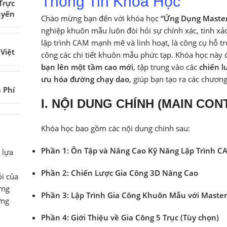
Thông Tin Khóa Học
Trực
uyến
Chào mừng bạn đến với khóa học
“Ứng Dụng Maste
nghiệp khuôn mẫu luôn đòi hỏi sự chính xác, tinh xả
lập trình CAM mạnh mẽ và linh hoạt, là công cụ hỗ trợ
 Việt
công các chi tiết khuôn mẫu phức tạp. Khóa học này 
bạn lên một tầm cao mới
, tập trung vào các
chiến l
ưu hóa đường chạy dao
, giúp bạn tạo ra các chươn
ả Phí
I. NỘI DUNG CHÍNH (MAIN CON
Khóa học bao gồm các nội dung chính sau:
Phần 1: Ôn Tập và Nâng Cao Kỹ Năng Lập Trình C
 lựa
Phần 2: Chiến Lược Gia Công 3D Nâng Cao
i của
ững
Phần 3: Lập Trình Gia Công Khuôn Mẫu với Maste
ớng
Phần 4: Giới Thiệu về Gia Công 5 Trục (Tùy chọn)
.