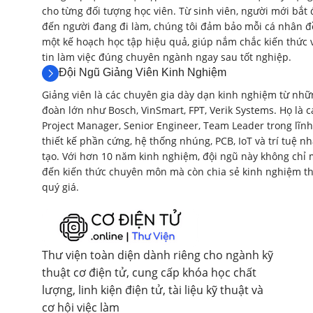
cho từng đối tượng học viên. Từ sinh viên, người mới bắt 
đến người đang đi làm, chúng tôi đảm bảo mỗi cá nhân đ
một kế hoạch học tập hiệu quả, giúp nắm chắc kiến thức 
tin làm việc đúng chuyên ngành ngay sau tốt nghiệp.
Đội Ngũ Giảng Viên Kinh Nghiệm
Giảng viên là các chuyên gia dày dạn kinh nghiệm từ nhữ
đoàn lớn như Bosch, VinSmart, FPT, Verik Systems. Họ là c
Project Manager, Senior Engineer, Team Leader trong lĩnh
thiết kế phần cứng, hệ thống nhúng, PCB, IoT và trí tuệ n
tạo. Với hơn 10 năm kinh nghiệm, đội ngũ này không chỉ
đến kiến thức chuyên môn mà còn chia sẻ kinh nghiệm th
quý giá.
Thư viện toàn diện dành riêng cho ngành kỹ
thuật cơ điện tử, cung cấp khóa học chất
lượng, linh kiện điện tử, tài liệu kỹ thuật và
cơ hội việc làm