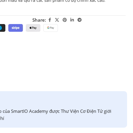
huôn mẫu và tạo ra các sản phẩm có độ chính xác cao.
Share:
o của SmartIO Academy được Thư Viện Cơ Điện Tử giới
hí