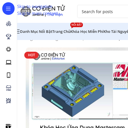
Skip to navigation
Skip to main content
NỔI BẬT
Danh Mục Nổi Bật
Trang Chủ
Khóa Học Miễn Phí
Kho Tài Nguy
Trang chủ
/
Chương Trình Đào Tạo
/
Cơ Khí
/
Khóa Học Ứ
HOT