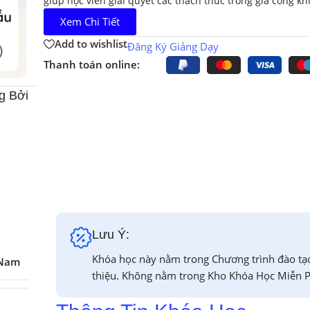
giúp học viên giải quyết các thách thức trong gia công k
Xem Chi Tiết
Add to wishlist
Đăng Ký Giảng Dạy
Thanh toán online:
g Bởi
Lưu Ý:
Khóa học này nằm trong Chương trình đào tạ
 Nam
thiệu. Không nằm trong Kho Khóa Học Miễn P