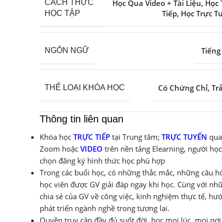
Học Qua Video + Tài Liệu
,
Học 
CÁCH THỨC
Tiếp
,
Học Trực T
HỌC TẬP
Tiếng
NGÔN NGỮ
Có Chứng Chỉ
,
Tr
THỂ LOẠI KHÓA HỌC
Thông tin liên quan
Khóa học
TRỰC TIẾP
tại Trung tâm;
TRỰC TUYẾN
qua
Zoom hoặc
VIDEO
trên nền tảng Elearning, người học
chọn đăng ký hình thức học phù hợp
Trong các buổi học, có những thắc mắc, những câu hỏ
học viên được GV giải đáp ngay khi học. Cùng với nh
chia sẻ của GV về công việc, kinh nghiệm thực tế, hư
phát triển ngành nghề trong tương lai.
Quyền truy cập đầy đủ suốt đời, học mọi lúc, mọi nơi