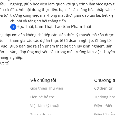
Các chiến lược gia công tinh bề mặt 3D (Waterline, Sca
đầu,
nghiệp, giúp học viên làm quen với quy trình làm việc ngay 
ều có
đầu. Với nội dung thực tiễn, bạn sẽ sẵn sàng hòa nhập vào 
Kiểm soát chất lượng bề mặt gia công (độ nhám, độ c
và tự
trường công việc mà không mất thời gian đào tạo lại, tiết ki
chi phí và tăng cơ hội thăng tiến.
Lựa chọn dao cụ và chế độ cắt cho gia công tinh.
Học Thật, Làm Thật, Tạo Sản Phẩm Thật
ng tập
Học viên không chỉ tiếp cận kiến thức lý thuyết mà còn được
Bài lab:
Lập trình gia công tinh cho các bề mặt cong 
ác
tham gia vào các dự án thực tế từ doanh nghiệp. Chúng tôi
 vực
giúp bạn tạo ra sản phẩm thật để tích lũy kinh nghiệm, sẵn
Phần mềm:
Mastercam.
hân
sàng đáp ứng mọi yêu cầu trong môi trường làm việc chuyên
 mang
nghiệp.
Ngôn ngữ:
Không sử dụng ngôn ngữ lập trình, chủ yếu
ực tế
2.3. Gia Công Bề Mặt Phức Tạp và Các Kỹ 
Về chúng tôi
Chương tr
Giới thiệu về các kỹ thuật gia công bề mặt phức tạp (
Giới thiệu Thư viện
Cơ điện tử
Gia công các góc khuất, thành mỏng.
Liên hệ hỗ trợ
Tự động hó
Sử dụng các kỹ thuật gia công đặc biệt (Trochoidal Mil
Việc làm kỹ thuật
Điện - Điện 
Tuyển dụng
Điện tử viễ
Bài lab:
Lập trình gia công cho các chi tiết có bề mặt 