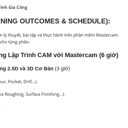
ình Gia Công
ARNING OUTCOMES & SCHEDULE):
m lý thuyết, bài tập và thực hành trên phần mềm Mastercam.
n cho từng phần:
ng Lập Trình CAM với Mastercam (6 giờ)
ông 2.5D và 3D Cơ Bản
(3 giờ)
ur, Pocket, Drill…).
ce Roughing, Surface Finishing…).
.
ọc ở khóa cơ bản.