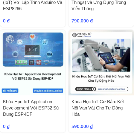
(IoT) Với Lập Trình Arduino Và
Things) và Ứng Dụng Trong
ESP8266
Viễn Thông
0
₫
790.000
₫
Khóa Học IoT Application
Khóa Học IoT Cơ Bản: Kết
Development Với ESP32 Sử
Nối Vạn Vật Cho Tự Động
Dụng ESP-IDF
Hóa
0
₫
590.000
₫