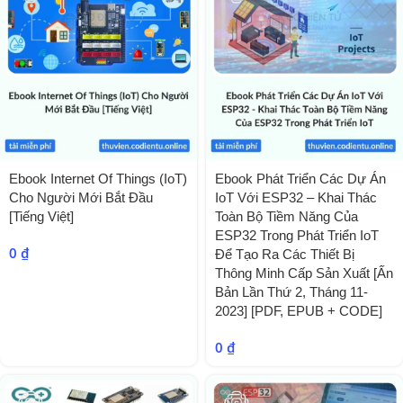
Ebook Internet Of Things (IoT)
Ebook Phát Triển Các Dự Án
Cho Người Mới Bắt Đầu
IoT Với ESP32 – Khai Thác
[Tiếng Việt]
Toàn Bộ Tiềm Năng Của
ESP32 Trong Phát Triển IoT
0
₫
Để Tạo Ra Các Thiết Bị
Thông Minh Cấp Sản Xuất [Ấn
Bản Lần Thứ 2, Tháng 11-
2023] [PDF, EPUB + CODE]
0
₫