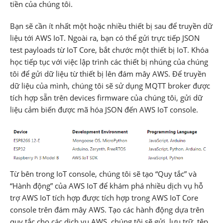
tiền của chúng tôi.
Bạn sẽ cần ít nhất một hoặc nhiều thiết bị sau để truyền dữ
liệu tới AWS IoT. Ngoài ra, bạn có thể gửi trực tiếp JSON
test payloads từ IoT Core, bắt chước một thiết bị IoT. Khóa
học tiếp tục với việc lập trình các thiết bị nhúng của chúng
tôi để gửi dữ liệu từ thiết bị lên đám mây AWS. Để truyền
dữ liệu của mình, chúng tôi sẽ sử dụng MQTT broker được
tích hợp sẵn trên devices firmware của chúng tôi, gửi dữ
liệu cảm biến được mã hóa JSON đến AWS IoT console.
Từ bên trong IoT console, chúng tôi sẽ tạo “Quy tắc” và
“Hành động” của AWS IoT để khám phá nhiều dịch vụ hỗ
trợ AWS IoT tích hợp được tích hợp trong AWS IoT Core
console trên đám mây AWS. Tạo các hành động dựa trên
quy tắc cho các dịch vụ AWS, chúng tôi sẽ gửi, lưu trữ, tệp,