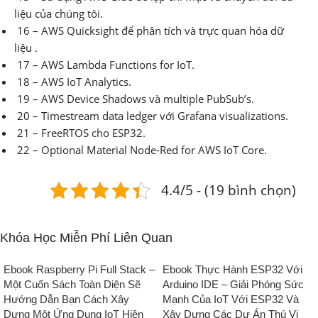
liệu của chúng tôi.
16 – AWS Quicksight để phân tích và trực quan hóa dữ
liệu .
17 – AWS Lambda Functions for IoT.
18 – AWS IoT Analytics.
19 – AWS Device Shadows và multiple PubSub’s.
20 – Timestream data ledger với Grafana visualizations.
21 – FreeRTOS cho ESP32.
22 – Optional Material Node-Red for AWS IoT Core.
4.4/5 - (19 bình chọn)
Khóa Học Miễn Phí Liên Quan
Ebook Raspberry Pi Full Stack –
Ebook Thực Hành ESP32 Với
Một Cuốn Sách Toàn Diện Sẽ
Arduino IDE – Giải Phóng Sức
Hướng Dẫn Bạn Cách Xây
Mạnh Của IoT Với ESP32 Và
Dựng Một Ứng Dụng IoT Hiện
Xây Dựng Các Dự Án Thú Vị