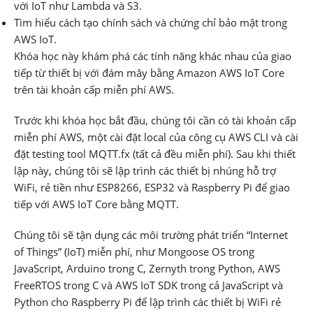
với IoT như Lambda và S3.
Tìm hiểu cách tạo chính sách và chứng chỉ bảo mật trong
AWS IoT.
Khóa học này khám phá các tính năng khác nhau của giao
tiếp từ thiết bị với đám mây bằng Amazon AWS IoT Core
trên tài khoản cấp miễn phí AWS.
Trước khi khóa học bắt đầu, chúng tôi cần có tài khoản cấp
miễn phí AWS, một cài đặt local của công cụ AWS CLI và cài
đặt testing tool MQTT.fx (tất cả đều miễn phí). Sau khi thiết
lập này, chúng tôi sẽ lập trình các thiết bị nhúng hỗ trợ
WiFi, rẻ tiền như ESP8266, ESP32 và Raspberry Pi để giao
tiếp với AWS IoT Core bằng MQTT.
Chúng tôi sẽ tận dụng các môi trường phát triển “Internet
of Things” (IoT) miễn phí, như Mongoose OS trong
JavaScript, Arduino trong C, Zernyth trong Python, AWS
FreeRTOS trong C và AWS IoT SDK trong cả JavaScript và
Python cho Raspberry Pi để lập trình các thiết bị WiFi rẻ