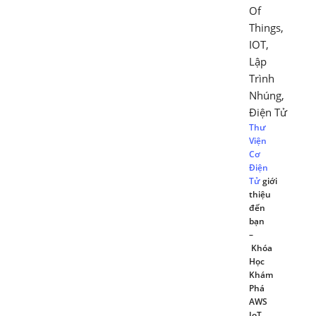
Of
Things
,
IOT
,
Lập
Trình
Nhúng
,
Điện Tử
Thư
Viện
Cơ
Điện
Tử
giới
thiệu
đến
bạn
–
Khóa
Học
Khám
Phá
AWS
IoT.