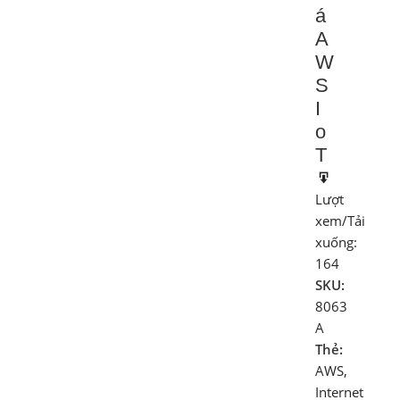
á
A
W
S
I
o
T
Lượt
xem/Tải
xuống:
164
SKU:
8063
A
Thẻ:
AWS
,
Internet