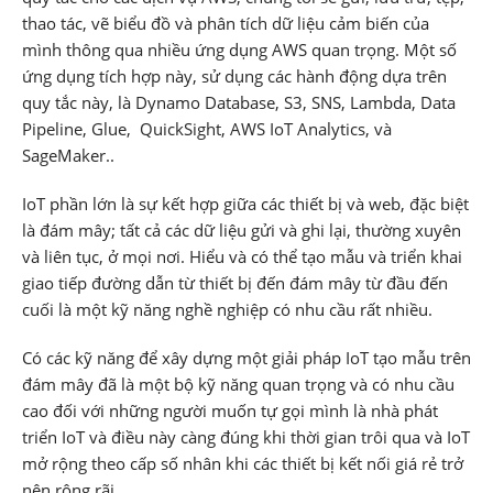
thao tác, vẽ biểu đồ và phân tích dữ liệu cảm biến của
mình thông qua nhiều ứng dụng AWS quan trọng. Một số
ứng dụng tích hợp này, sử dụng các hành động dựa trên
quy tắc này, là Dynamo Database, S3, SNS, Lambda, Data
Pipeline, Glue, QuickSight, AWS IoT Analytics, và
SageMaker..
IoT phần lớn là sự kết hợp giữa các thiết bị và web, đặc biệt
là đám mây; tất cả các dữ liệu gửi và ghi lại, thường xuyên
và liên tục, ở mọi nơi. Hiểu và có thể tạo mẫu và triển khai
giao tiếp đường dẫn từ thiết bị đến đám mây từ đầu đến
cuối là một kỹ năng nghề nghiệp có nhu cầu rất nhiều.
Có các kỹ năng để xây dựng một giải pháp IoT tạo mẫu trên
đám mây đã là một bộ kỹ năng quan trọng và có nhu cầu
cao đối với những người muốn tự gọi mình là nhà phát
triển IoT và điều này càng đúng khi thời gian trôi qua và IoT
mở rộng theo cấp số nhân khi các thiết bị kết nối giá rẻ trở
nên rộng rãi.