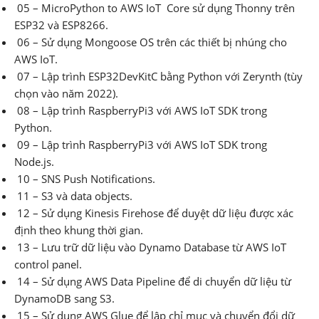
05 – MicroPython to AWS IoT Core sử dụng Thonny trên
ESP32 và ESP8266.
06 – Sử dụng Mongoose OS trên các thiết bị nhúng cho
AWS IoT.
07 – Lập trình ESP32DevKitC bằng Python với Zerynth (tùy
chọn vào năm 2022).
08 – Lập trình RaspberryPi3 với AWS IoT SDK trong
Python.
09 – Lập trình RaspberryPi3 với AWS IoT SDK trong
Node.js.
10 – SNS Push Notifications.
11 – S3 và data objects.
12 – Sử dụng Kinesis Firehose để duyệt dữ liệu được xác
định theo khung thời gian.
13 – Lưu trữ dữ liệu vào Dynamo Database từ AWS IoT
control panel.
14 – Sử dụng AWS Data Pipeline để di chuyển dữ liệu từ
DynamoDB sang S3.
15 – Sử dụng AWS Glue để lập chỉ mục và chuyển đổi dữ