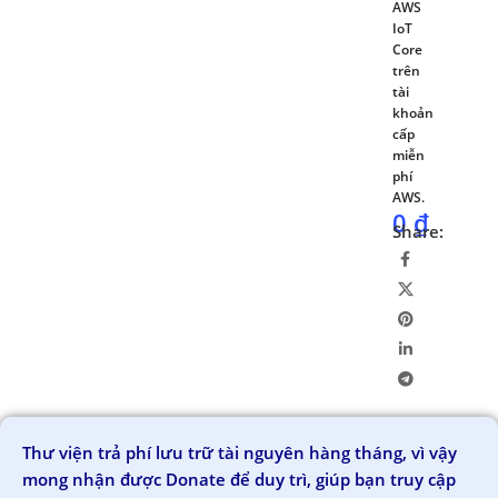
AWS
IoT
Core
trên
tài
khoản
cấp
miễn
phí
AWS.
0
₫
Share:
Thư viện trả phí lưu trữ tài nguyên hàng tháng, vì vậy
mong nhận được Donate để duy trì, giúp bạn truy cập