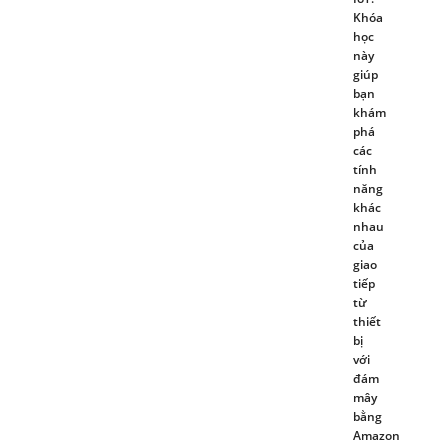
Khóa
học
này
giúp
bạn
khám
phá
các
tính
năng
khác
nhau
của
giao
tiếp
từ
thiết
bị
với
đám
mây
bằng
Amazon