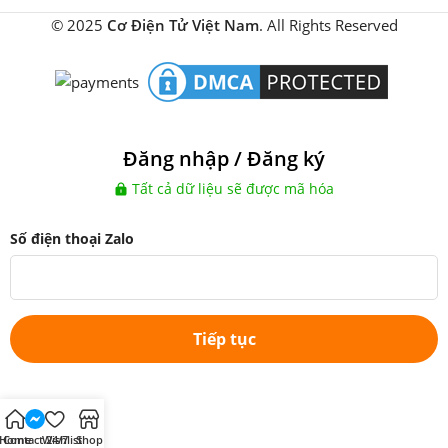
© 2025
Cơ Điện Tử Việt Nam
. All Rights Reserved
Đăng nhập / Đăng ký
Tất cả dữ liệu sẽ được mã hóa
Số điện thoại Zalo
Tiếp tục
Home
Contact 24/7
Wishlist
Shop