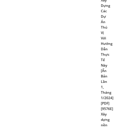
Xây
Dựng
Các
Dự
Án
Thú
Vị
Với
Hướng
Dẫn
Thực
Tế
Này
[Ấn
Bản
Lần
1,
Tháng
1/2024]
[PDF]
[9576E]
Xây
dựng
nền