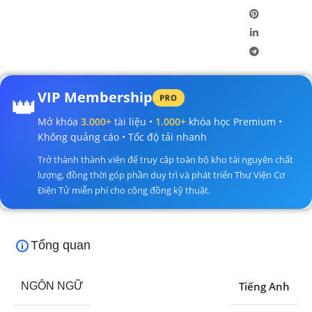
👑
VIP Membership
PRO
Mở khóa
3.000+
tài liệu •
1.000+
khóa học Premium •
Không quảng cáo • Tốc độ tải nhanh
Trở thành thành viên để truy cập toàn bộ kho tài nguyên chất
lượng, đồng thời góp phần duy trì và phát triển Thư Viện Cơ
Điện Tử miễn phí cho cộng đồng kỹ thuật.
Tổng quan
Tiếng Anh
NGÔN NGỮ