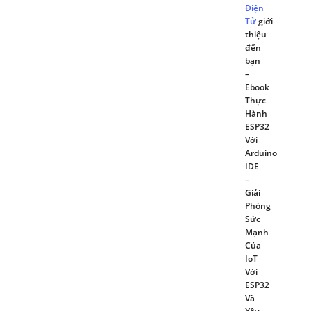
Điện
Tử
giới
thiệu
đến
bạn
–
Ebook
Thực
Hành
ESP32
Với
Arduino
IDE
–
Giải
Phóng
Sức
Mạnh
Của
IoT
Với
ESP32
Và