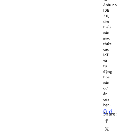
Arduino
IDE
2.0,
tìm
hiểu
các
giao
thức
các
IoT
và
tự
động
hóa
các
dự
án
của
bạn.
0
₫
Share: