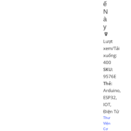
ế
N
à
y
Lượt
xem/Tải
xuống:
400
SKU:
9576E
Thẻ:
Arduino
,
ESP32
,
IOT
,
Điện Tử
Thư
Viện
Cơ