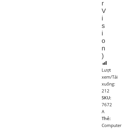
r
V
i
s
i
o
n
)
Lượt
xem/Tải
xuống:
212
SKU:
7672
A
Thẻ:
Computer