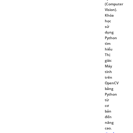
(Computer
Vision).
Khóa
học
sử
dụng
Python
tìm
hiểu
Thị
giác
Máy
tính
trên
OpenCV
bằng
Python
từ
cơ
bản
đến
nâng
cao.