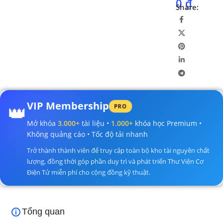
0
₫
Share:
👑
VIP Membership
PRO
Mở khóa
3.000+
tài liệu •
1.000+
khóa học Premium •
Không quảng cáo • Tốc độ tải nhanh
Trở thành thành viên để truy cập toàn bộ kho tài nguyên chất
lượng, đồng thời góp phần duy trì và phát triển Thư Viện Cơ
Điện Tử miễn phí cho cộng đồng kỹ thuật.
Tổng quan