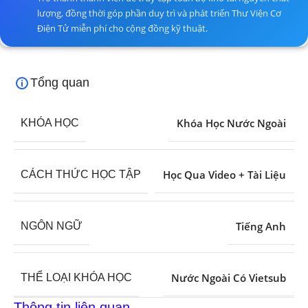
lượng, đồng thời góp phần duy trì và phát triển Thư Viện Cơ
Điện Tử miễn phí cho cộng đồng kỹ thuật.
Tổng quan
Khóa Học Nước Ngoài
KHÓA HỌC
Học Qua Video + Tài Liệu
CÁCH THỨC HỌC TẬP
Tiếng Anh
NGÔN NGỮ
Nước Ngoài Có Vietsub
THỂ LOẠI KHÓA HỌC
Thông tin liên quan