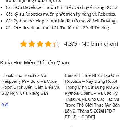
trong một ứng dụng thực tế.
Các ROS Developer muốn tìm hiểu và chuyển sang ROS 2.
Các kỹ sư Robotics muốn phát triển kỹ năng về Robotics.
Các Python developer mới bắt đầu tò mò về Self-Driving.
Các C++ developer mới bắt đầu tò mò về Self-Driving.
4.3/5 - (40 bình chọn)
Khóa Học Miễn Phí Liên Quan
Ebook Học Robotics Với
Ebook Trí Tuệ Nhân Tạo Cho
Raspberry Pi – Build Và Code
Robotics – Xây Dựng Robot
Robot Di chuyển, Cảm Biến Và
Thông Minh Sử Dụng ROS 2,
Suy Nghĩ Của Riêng Bạn
Python, OpenCV Và Các Kỹ
Thuật AI/ML Cho Các Tác Vụ
0
₫
Trong Thế Giới Thực [Ấn Bản
Lần 2, Tháng 5-2024] [PDF,
EPUB + CODE]