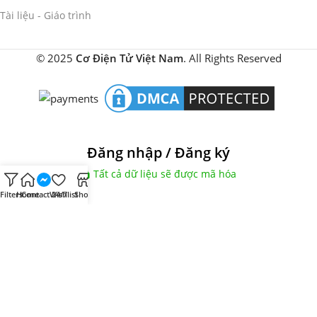
Tài liệu - Giáo trình
© 2025
Cơ Điện Tử Việt Nam
. All Rights Reserved
Đăng nhập / Đăng ký
Tất cả dữ liệu sẽ được mã hóa
Filters
Home
Contact 24/7
Wishlist
Shop
Số điện thoại Zalo
Tiếp tục